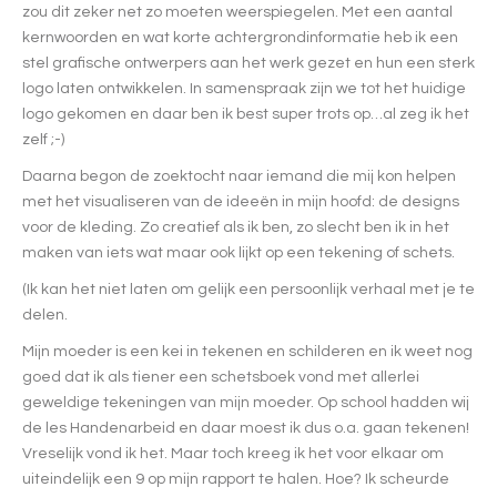
zou dit zeker net zo moeten weerspiegelen. Met een aantal
kernwoorden en wat korte achtergrondinformatie heb ik een
stel grafische ontwerpers aan het werk gezet en hun een sterk
logo laten ontwikkelen. In samenspraak zijn we tot het huidige
logo gekomen en daar ben ik best super trots op…al zeg ik het
zelf ;-)
Daarna begon de zoektocht naar iemand die mij kon helpen
met het visualiseren van de ideeën in mijn hoofd: de designs
voor de kleding. Zo creatief als ik ben, zo slecht ben ik in het
maken van iets wat maar ook lijkt op een tekening of schets.
(Ik kan het niet laten om gelijk een persoonlijk verhaal met je te
delen.
Mijn moeder is een kei in tekenen en schilderen en ik weet nog
goed dat ik als tiener een schetsboek vond met allerlei
geweldige tekeningen van mijn moeder. Op school hadden wij
de les Handenarbeid en daar moest ik dus o.a. gaan tekenen!
Vreselijk vond ik het. Maar toch kreeg ik het voor elkaar om
uiteindelijk een 9 op mijn rapport te halen. Hoe? Ik scheurde