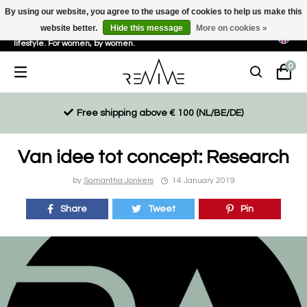
By using our website, you agree to the usage of cookies to help us make this
website better.
Hide this message
More on cookies »
Sustainable, eco-friendly and ethically driven products for an active
lifestyle. For women, by women.
0
Free shipping above € 100 (NL/BE/DE)
Van idee tot concept: Research
by
Samantha Jonkers
14 January 2019
Share
Tweet
Pin