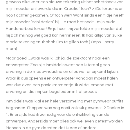
gewoon elke keer een nieuwe tekening uit het schetsboek van
mijn moeder en leverde die in. Creatief toch? ;-) De leraar is er
nooit achter gekomen. Of toch wel? Want sinds een tijdje heeft
mijn moeder “schilderles” bij ...je raad het nooit…mijn oude
Handenarbeid leraar! En ja hoor…hij vertelde mijn moeder dat
hij zich mij nog wel goed kon herinneren. Ik had altijd van zulke
mooie tekeningen. (hahah.Om te gillen toch.) Oeps….sorry
mam)
Maar goed….waar was ik…oh ja, de zoektocht naar een
ontwerpster. Zoals je inmiddels weet heb ik totaal geen
ervaring in de mode-industrie en alles wat er bij komt kijken.
Waar ik dus opeens een ontwerpster vandaan moest halen
was dus even een paniekmomentje. Ik wilde iemand met
ervaring en die mij kon begeleiden in het proces.
Inmiddels was ik al een hele verzameling met gymwear outfits
begonnen. Shoppen was nog nooit zo leuk geweest. 2 Doelen in
1. Enerzijds had ik ze nodig voor de ontwikkeling van de
ontwerpen. Anderzijds moet alles ook wel even getest worden.
Mensen in de gym dachten dat ik een of andere