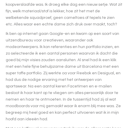
koopverslaafde was. Ik droeg elke dag een nieuw setje. Wat zit
fijn, welk materiaal/stof is lekker, hoe zit het met de
welbekende squadproef, geen cameltoes of tepels te zien
etc. Alles waar een echte dame zich druk over maakt, toch?
Ik ben op internet gaan Google-en en kwam op een soort van
uitzendbureau voor creatieven, waaronder ook
modeontwerpers. Ik kon referenties en hun portfolio inzien, en
zo selecteerde ik een aantal personen waarvan ik dacht die
goed bij mijn visies zouden aansluiten. Al snel had ik een klik
met een hele fijne behulpzame dame uit Barcelona met een
super toffe portfolio. Zij werkte oa voor Reebok en Desigual, en
had dus de nodige ervaring met het ontwerpen van
sportswear. Na een aantal keren Facetimen en e-mailen
besloot ik haar kant op te vliegen om alles persoonlijk door te
nemen en haar te ontmoeten. In de tussentijd had zij al wat
moodboards voor mij gemaakt waar ik enorm blij mee was. Ze
begreep mij heel goed en kan perfect uitvoeren wat ik in mijn
hoofd aan ideeën had.