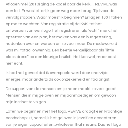
Aflopen mei (2018) ging de kogel door de kerk…. REVIVE was
een feit. Er was letterlijk geen weg meer terug. Tijd voor de
vervolgstappen. Waar moest ik beginnen? Er lagen 1001 taken
op me te wachten. Van registratie bij de KvK, tot het
ontwerpen van een logo, het registreren als “echt” merk, het
opzetten van een plan, het maken van een budgettering,
nadenken over ontwerpen en zo veel meer. De modewereld
was mij totaal onwennig. Een beetje vergelijkbaar als “little
black dress” op een kleurige bruiloft. Het kan wel, maar past
niet echt.
Ik had het gevoel dat ik overspoeld werd door enerzijds
energie, maar anderzijds ook onzekerheid en faalangst.
De support van de mensen om je heen maakt zo veel goed!
Mensen die in mij geloven en mij aanmoedigen om gewoon
mijn instinct te volgen.
Laten we beginnen met het logo. REVIVE draagt een krachtige
boodschap uit, namelijk het geloven in jezelf en accepteren
van je eigen capaciteiten...whatever that means. Dus het logo