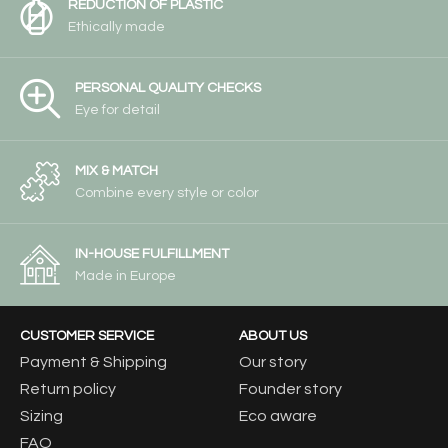
REDUCTION OF PLASTIC
Ethically made
PERSONAL QUALITY CHECKS
Eye for detail
MIX & MATCH
Combine every style or color
IN-HOUSE FULFILLMENT
Made in Europe
CUSTOMER SERVICE
ABOUT US
Payment & Shipping
Our story
Return policy
Founder story
Sizing
Eco aware
FAQ