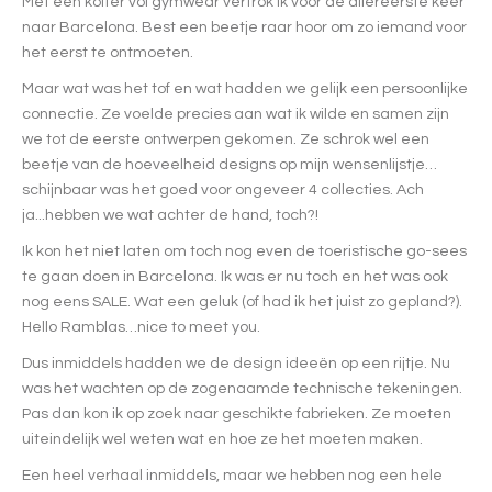
Met een koffer vol gymwear vertrok ik voor de allereerste keer
naar Barcelona. Best een beetje raar hoor om zo iemand voor
het eerst te ontmoeten.
Maar wat was het tof en wat hadden we gelijk een persoonlijke
connectie. Ze voelde precies aan wat ik wilde en samen zijn
we tot de eerste ontwerpen gekomen. Ze schrok wel een
beetje van de hoeveelheid designs op mijn wensenlijstje…
schijnbaar was het goed voor ongeveer 4 collecties. Ach
ja...hebben we wat achter de hand, toch?!
Ik kon het niet laten om toch nog even de toeristische go-sees
te gaan doen in Barcelona. Ik was er nu toch en het was ook
nog eens SALE. Wat een geluk (of had ik het juist zo gepland?).
Hello Ramblas…nice to meet you.
Dus inmiddels hadden we de design ideeën op een rijtje. Nu
was het wachten op de zogenaamde technische tekeningen.
Pas dan kon ik op zoek naar geschikte fabrieken. Ze moeten
uiteindelijk wel weten wat en hoe ze het moeten maken.
Een heel verhaal inmiddels, maar we hebben nog een hele