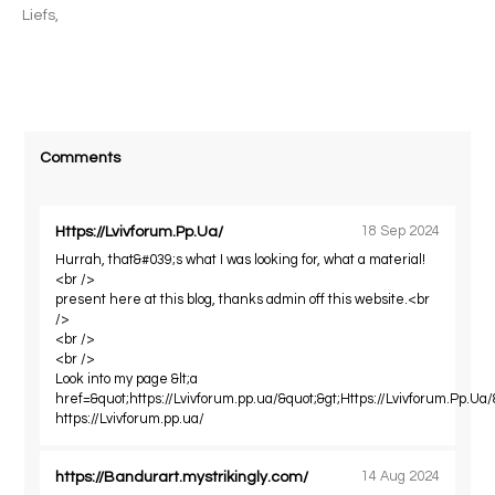
Liefs,
Comments
Https://Lvivforum.Pp.Ua/
18 Sep 2024
Hurrah, that&#039;s what I was looking for, what a material!
<br />
present here at this blog, thanks admin off this website.<br
/>
<br />
<br />
Look into my page &lt;a
href=&quot;https://Lvivforum.pp.ua/&quot;&gt;Https://Lvivforum.Pp.Ua/&
https://Lvivforum.pp.ua/
https://Bandurart.mystrikingly.com/
14 Aug 2024