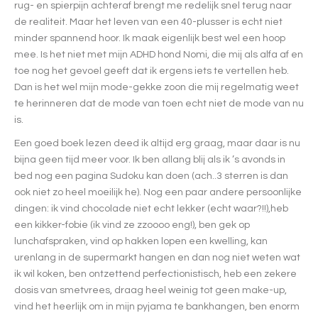
rug- en spierpijn achteraf brengt me redelijk snel terug naar
de realiteit. Maar het leven van een 40-plusser is echt niet
minder spannend hoor. Ik maak eigenlijk best wel een hoop
mee. Is het niet met mijn ADHD hond Nomi, die mij als alfa af en
toe nog het gevoel geeft dat ik ergens iets te vertellen heb.
Dan is het wel mijn mode-gekke zoon die mij regelmatig weet
te herinneren dat de mode van toen echt niet de mode van nu
is.
Een goed boek lezen deed ik altijd erg graag, maar daar is nu
bijna geen tijd meer voor. Ik ben allang blij als ik ’s avonds in
bed nog een pagina Sudoku kan doen (ach..3 sterren is dan
ook niet zo heel moeilijk he). Nog een paar andere persoonlijke
dingen: ik vind chocolade niet echt lekker (echt waar?!!),heb
een kikker-fobie (ik vind ze zzoooo eng!), ben gek op
lunchafspraken, vind op hakken lopen een kwelling, kan
urenlang in de supermarkt hangen en dan nog niet weten wat
ik wil koken, ben ontzettend perfectionistisch, heb een zekere
dosis van smetvrees, draag heel weinig tot geen make-up,
vind het heerlijk om in mijn pyjama te bankhangen, ben enorm