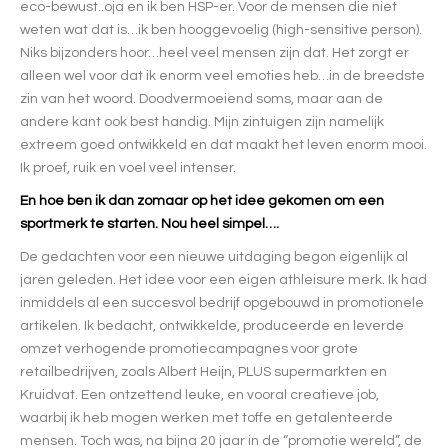
eco-bewust..oja en ik ben HSP-er. Voor de mensen die niet
weten wat dat is…ik ben hooggevoelig (high-sensitive person).
Niks bijzonders hoor…heel veel mensen zijn dat. Het zorgt er
alleen wel voor dat ik enorm veel emoties heb…in de breedste
zin van het woord. Doodvermoeiend soms, maar aan de
andere kant ook best handig. Mijn zintuigen zijn namelijk
extreem goed ontwikkeld en dat maakt het leven enorm mooi.
Ik proef, ruik en voel veel intenser.
En hoe ben ik dan zomaar op het idee gekomen om een
sportmerk te starten. Nou heel simpel….
De gedachten voor een nieuwe uitdaging begon eigenlijk al
jaren geleden. Het idee voor een eigen athleisure merk. Ik had
inmiddels al een succesvol bedrijf opgebouwd in promotionele
artikelen. Ik bedacht, ontwikkelde, produceerde en leverde
omzet verhogende promotiecampagnes voor grote
retailbedrijven, zoals Albert Heijn, PLUS supermarkten en
Kruidvat. Een ontzettend leuke, en vooral creatieve job,
waarbij ik heb mogen werken met toffe en getalenteerde
mensen. Toch was, na bijna 20 jaar in de “promotie wereld”, de