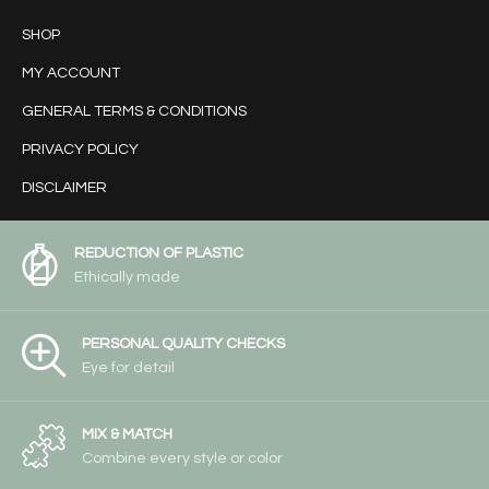
SHOP
MY ACCOUNT
GENERAL TERMS & CONDITIONS
PRIVACY POLICY
DISCLAIMER
REDUCTION OF PLASTIC
Ethically made
PERSONAL QUALITY CHECKS
Eye for detail
MIX & MATCH
Combine every style or color