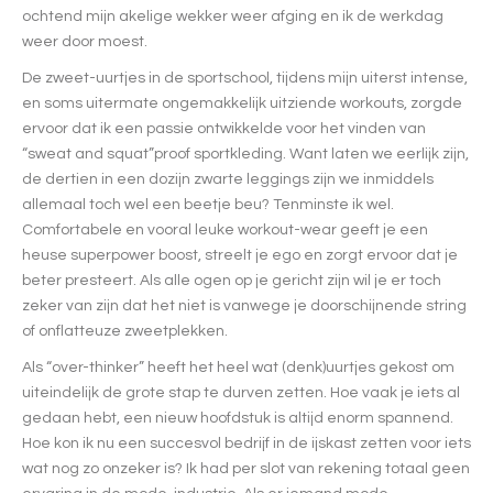
ochtend mijn akelige wekker weer afging en ik de werkdag
weer door moest.
De zweet-uurtjes in de sportschool, tijdens mijn uiterst intense,
en soms uitermate ongemakkelijk uitziende workouts, zorgde
ervoor dat ik een passie ontwikkelde voor het vinden van
“sweat and squat”proof sportkleding. Want laten we eerlijk zijn,
de dertien in een dozijn zwarte leggings zijn we inmiddels
allemaal toch wel een beetje beu? Tenminste ik wel.
Comfortabele en vooral leuke workout-wear geeft je een
heuse superpower boost, streelt je ego en zorgt ervoor dat je
beter presteert. Als alle ogen op je gericht zijn wil je er toch
zeker van zijn dat het niet is vanwege je doorschijnende string
of onflatteuze zweetplekken.
Als “over-thinker” heeft het heel wat (denk)uurtjes gekost om
uiteindelijk de grote stap te durven zetten. Hoe vaak je iets al
gedaan hebt, een nieuw hoofdstuk is altijd enorm spannend.
Hoe kon ik nu een succesvol bedrijf in de ijskast zetten voor iets
wat nog zo onzeker is? Ik had per slot van rekening totaal geen