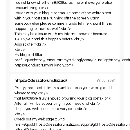
I do not know whether it&#039;s just me or if everyone else
encountering <br />
issues with your blog. It seems ike some of the written text
within your posts are running offf the screen. Cann
somebody else please comment andd let me know if this is
happening to them as well?<br />
This may be a issue wikth my internet browser because
I&#039;ve hhad this happen before.<br />
Appreciate it<br />
<br />
My blog post &lt;a
href=&quot;https://Bandurart.mystrikingly.com/&quot;&gt;https://Bandu
https://Bandurart.mystrikingly.com/
https://Odessaforum.Biz.ua/
29 Jul 2024
Pretty great post. I simply stumbled upon your weblog andd
wished to say <br />
that I&#039;ve truly enjoyed browsing your blog posts.<br />
After all I will be subscribing in your feed and <br />
I hope you write once more very soon!<br />
<br />
Check out my web page :: &lt;a
href=&quot;https://Odessaforum.Biz.ua/&quot;&gt;https://Odessaforum.
https://Odessaforum.Biz.ua/