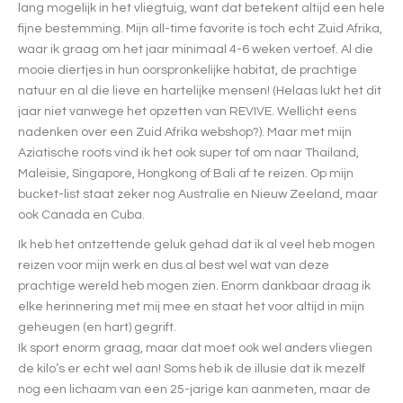
lang mogelijk in het vliegtuig, want dat betekent altijd een hele
fijne bestemming. Mijn all-time favorite is toch echt Zuid Afrika,
waar ik graag om het jaar minimaal 4-6 weken vertoef. Al die
mooie diertjes in hun oorspronkelijke habitat, de prachtige
natuur en al die lieve en hartelijke mensen! (Helaas lukt het dit
jaar niet vanwege het opzetten van REVIVE. Wellicht eens
nadenken over een Zuid Afrika webshop?). Maar met mijn
Aziatische roots vind ik het ook super tof om naar Thailand,
Maleisie, Singapore, Hongkong of Bali af te reizen. Op mijn
bucket-list staat zeker nog Australie en Nieuw Zeeland, maar
ook Canada en Cuba.
Ik heb het ontzettende geluk gehad dat ik al veel heb mogen
reizen voor mijn werk en dus al best wel wat van deze
prachtige wereld heb mogen zien. Enorm dankbaar draag ik
elke herinnering met mij mee en staat het voor altijd in mijn
geheugen (en hart) gegrift.
Ik sport enorm graag, maar dat moet ook wel anders vliegen
de kilo’s er echt wel aan! Soms heb ik de illusie dat ik mezelf
nog een lichaam van een 25-jarige kan aanmeten, maar de