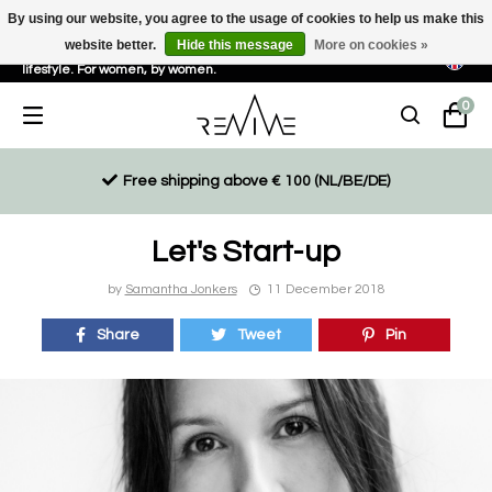
By using our website, you agree to the usage of cookies to help us make this
website better.
Hide this message
More on cookies »
Sustainable, eco-friendly and ethically driven products for an active
lifestyle. For women, by women.
0
Free shipping above € 100 (NL/BE/DE)
Let's Start-up
by
Samantha Jonkers
11 December 2018
Share
Tweet
Pin