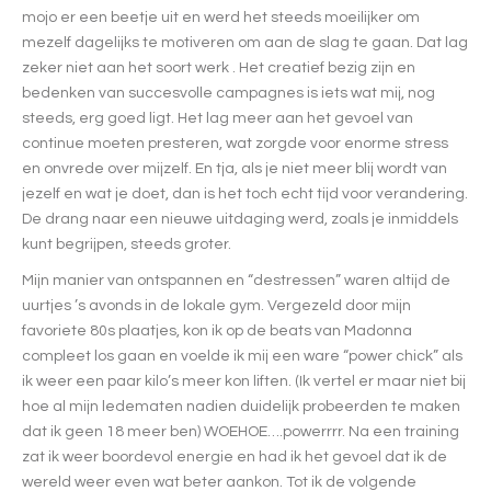
mojo er een beetje uit en werd het steeds moeilijker om
mezelf dagelijks te motiveren om aan de slag te gaan. Dat lag
zeker niet aan het soort werk . Het creatief bezig zijn en
bedenken van succesvolle campagnes is iets wat mij, nog
steeds, erg goed ligt. Het lag meer aan het gevoel van
continue moeten presteren, wat zorgde voor enorme stress
en onvrede over mijzelf. En tja, als je niet meer blij wordt van
jezelf en wat je doet, dan is het toch echt tijd voor verandering.
De drang naar een nieuwe uitdaging werd, zoals je inmiddels
kunt begrijpen, steeds groter.
Mijn manier van ontspannen en “destressen” waren altijd de
uurtjes ’s avonds in de lokale gym. Vergezeld door mijn
favoriete 80s plaatjes, kon ik op de beats van Madonna
compleet los gaan en voelde ik mij een ware “power chick” als
ik weer een paar kilo’s meer kon liften. (Ik vertel er maar niet bij
hoe al mijn ledematen nadien duidelijk probeerden te maken
dat ik geen 18 meer ben) WOEHOE….powerrrr. Na een training
zat ik weer boordevol energie en had ik het gevoel dat ik de
wereld weer even wat beter aankon. Tot ik de volgende