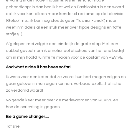
ervaring in de mode-industrie. Als er iemand mode-
gehandicapt is dan ben ik het wel en Fashionista is een woord
dat ik voor kort alleen maar kende uit reclame op de televisie.
(Geloof me…ik ben nog steeds geen “fashion-chick”, maar
weet inmiddels al een stuk meer over hippe designs en toffe
stofjes;-).
Afgelopen mei volgde dan eindelijk de grote stap. Met een
dubbel gevoel nam ik emotioneel afscheid van het ene bedrijf
om in mijn hoofd ruimte te maken voor de opstart van REVIVE.
And what a ride it has been so far!
Ik wens voor een ieder dat ze vooral hun hart mogen volgen en
gaan geloven in hun eigen kunnen. Verbaas jezelf….het is het
zo verdomd waard!
Volgende keer meer over de merkwaarden van REVIVE en
hoe de oprichting is gegaan.
Be a game changer….
Tot snel.