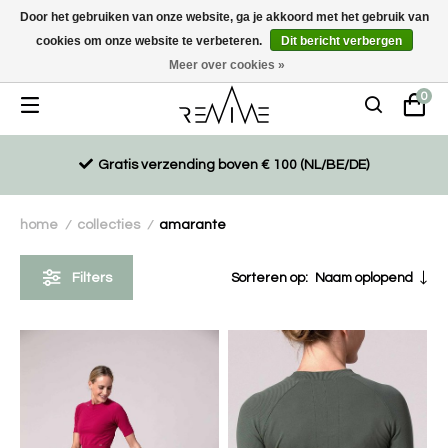
Door het gebruiken van onze website, ga je akkoord met het gebruik van
cookies om onze website te verbeteren.
Dit bericht verbergen
Duurzaam, eco-vriendelijk en ethisch gemaakte producten
Meer over cookies »
0
Gratis verzending boven € 100 (NL/BE/DE)
home
collecties
amarante
/
/
Filters
Sorteren op:
Naam oplopend