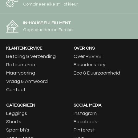
Combineer elke stijl of kleur
IN-HOUSE FULFILLMENT
Geproduceerd in Europa
KLANTENSERVICE
OVER ONS
Betaling & Verzending
Over REVIVE
Retourneren
Founder story
Maatvoering
Eco & Duurzaamheid
Vraag & Antwoord
Contact
CATEGORIEËN
SOCIAL MEDIA
Leggings
Instagram
Shorts
Facebook
Sport bh's
Pinterest