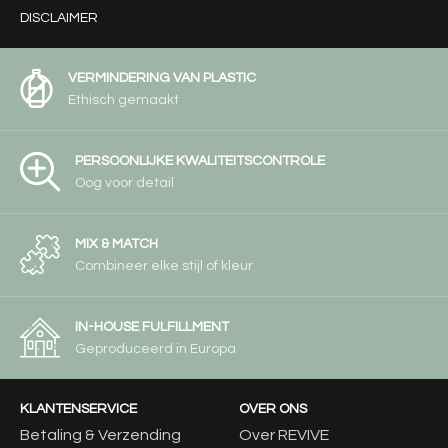
DISCLAIMER
VERMINDERING VAN PLASTIC
Ethisch gemaakt
PERSOONLIJKE KWALITEITSCONTROLE
Oog voor detail
MIX & MATCH
Combineer elke stijl of kleur
IN-HOUSE FULFILLMENT
Geproduceerd in Europa
KLANTENSERVICE
OVER ONS
Betaling & Verzending
Over REVIVE