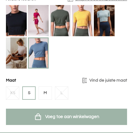
Maat
Vind de juiste maat
XS
S
M
L
Voeg toe aan winkelwagen