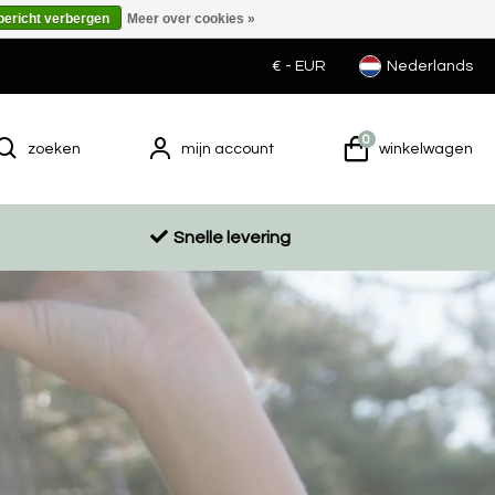
 bericht verbergen
Meer over cookies »
€ -
EUR
Nederlands
0
zoeken
mijn account
winkelwagen
Snelle levering