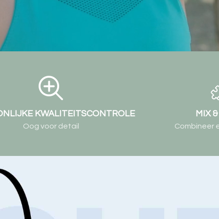
NLIJKE KWALITEITSCONTROLE
MIX 
Oog voor detail
Combineer elk