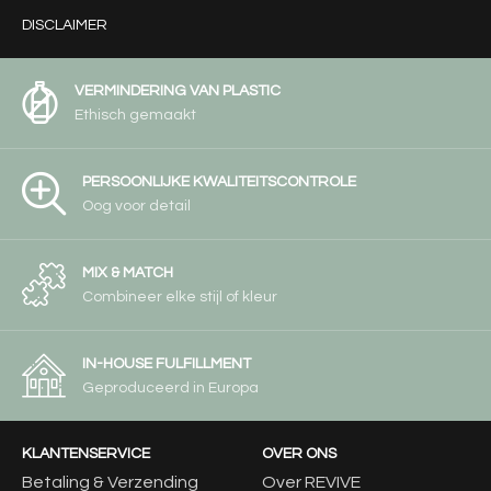
DISCLAIMER
VERMINDERING VAN PLASTIC
Ethisch gemaakt
PERSOONLIJKE KWALITEITSCONTROLE
Oog voor detail
MIX & MATCH
Combineer elke stijl of kleur
IN-HOUSE FULFILLMENT
Geproduceerd in Europa
KLANTENSERVICE
OVER ONS
Betaling & Verzending
Over REVIVE