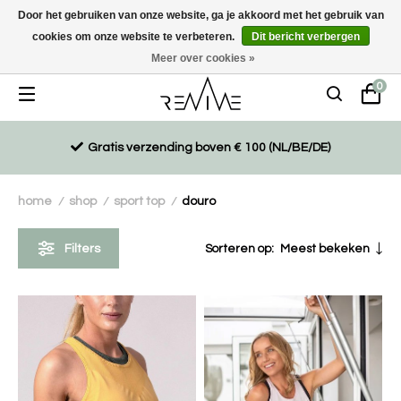
Door het gebruiken van onze website, ga je akkoord met het gebruik van
cookies om onze website te verbeteren.
Dit bericht verbergen
Duurzaam, eco-vriendelijk en ethisch gemaakte producten
Meer over cookies »
0
Gratis verzending boven € 100 (NL/BE/DE)
home
shop
sport top
douro
/
/
/
Filters
Sorteren op:
Meest bekeken