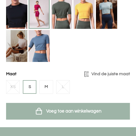
Maat
Vind de juiste maat
XS
S
M
L
Voeg toe aan winkelwagen