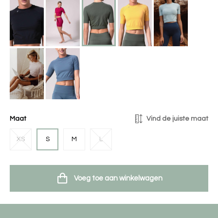
Maat
Vind de juiste maat
XS
S
M
L
Voeg toe aan winkelwagen