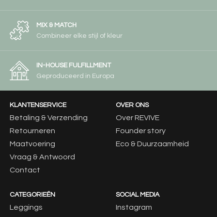
MIX & MATCH
Combineer elke stijl of kleur
IN-HOUSE FULFILLMENT
Geproduceerd in Europa
KLANTENSERVICE
OVER ONS
Betaling & Verzending
Over REVIVE
Retourneren
Founder story
Maatvoering
Eco & Duurzaamheid
Vraag & Antwoord
Contact
CATEGORIEËN
SOCIAL MEDIA
Leggings
Instagram