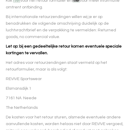
Klik
hier
voor het retour formulier en
hier
voor meer informatie
omtrent ontbinding.
Bij internationale retourzendingen willen wij je er op
benadrukken de volgende omschrijving duidelijk op de
luchtvrachtbrief en de verpakking te vermelden: Returned
goods, no commercial value.
Let op: bij een gedeeltelijke retour komen eventuele speciale
kortingen te vervallen.
Het adres voor retourzendingen staat vermeld op het
retourformulier, maar is als volgt:
REVIVE Sportswear
Elsmansdijk 1
7161 NA Neede
The Netherlands
De kosten voor het retour sturen, alsmede eventuele andere
aanvullende kosten, worden helaas niet door REVIVE vergoed,