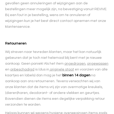
gevallen geen annuleringen of wijzigingen aan de
bestellingen meer mogelijk zijn, na bevestiging vanuit REVIVE.
Bij een fout in je bestelling, wens om te annuleren of
wijzigingen kun je het best direct contact opnemen met onze
klantenservice.
Retourneren
Wij streven naar tevreden klanten, maar het kan natuurlijk
gebeuren dat je toch niet helemaal blij bent met je nieuwe
aankoop. Geen paniek! Als het item
ongedragen
,
ongewassen
en
onbeschadigd
is (dus in
originele staat
en voorzien van alle
kaartjes en labels) dan mag je het
binnen 14 dagen
na
aankoop aan ons retourneren. Tevens verwachten wij van
onze klanten dat de items vrij zijn van overmatige kreukels,
(dieren)haren, deodorant- of andere vlekken en geurtjes.
Bovendien dienen de items een degelijke verpakking retour
verzonden te worden.
Helaas kunnen wij wegens hygiene overwegingen items zoals