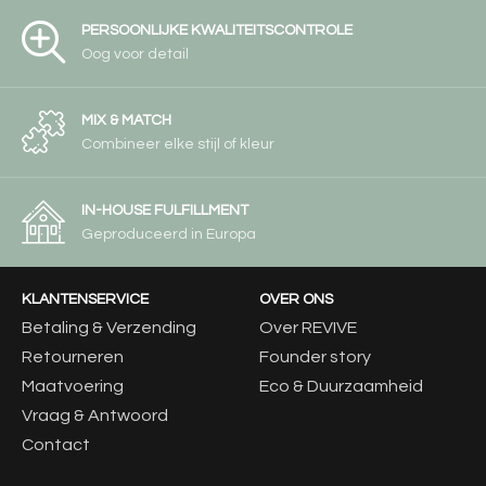
PERSOONLIJKE KWALITEITSCONTROLE
Oog voor detail
MIX & MATCH
Combineer elke stijl of kleur
IN-HOUSE FULFILLMENT
Geproduceerd in Europa
KLANTENSERVICE
OVER ONS
Betaling & Verzending
Over REVIVE
Retourneren
Founder story
Maatvoering
Eco & Duurzaamheid
Vraag & Antwoord
Contact