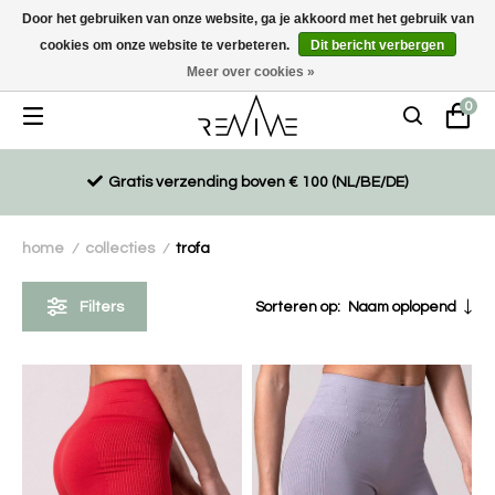
Door het gebruiken van onze website, ga je akkoord met het gebruik van
cookies om onze website te verbeteren.
Dit bericht verbergen
Duurzaam, eco-vriendelijk en ethisch gemaakte producten
Meer over cookies »
0
Gratis verzending boven € 100 (NL/BE/DE)
home
collecties
trofa
/
/
Filters
Sorteren op:
Naam oplopend