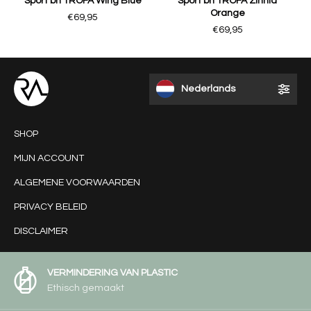
Sport bh TROFA Wing Blue
Sport bh TROFA Zinnia
Orange
€69,95
€69,95
Nederlands
SHOP
MIJN ACCOUNT
ALGEMENE VOORWAARDEN
PRIVACY BELEID
DISCLAIMER
VERMINDERING VAN PLASTIC
Ethisch gemaakt