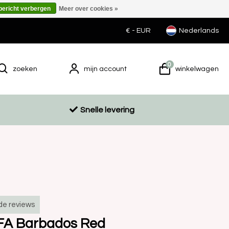
 bericht verbergen
Meer over cookies »
€ -
EUR
Nederlands
0
zoeken
mijn account
winkelwagen
Snelle levering
de reviews
FA Barbados Red