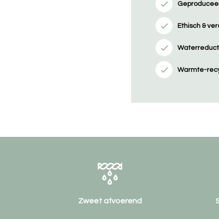
Geproduceer
Ethisch & v
Waterreducti
Warmte-recy
fvoerend
Sneldrogend