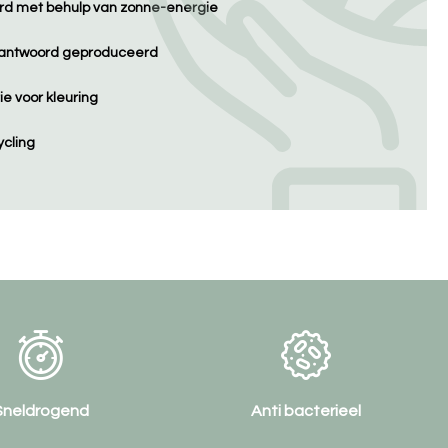
d met behulp van zonne-energie
erantwoord geproduceerd
e voor kleuring
cling
Anti bacterieel
Naadloze technologie