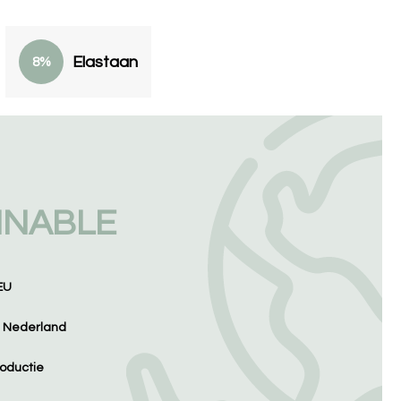
Elastaan
8%
INABLE
EU
n Nederland
oductie