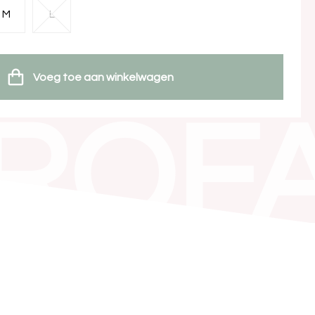
M
L
Voeg toe aan winkelwagen
ROF