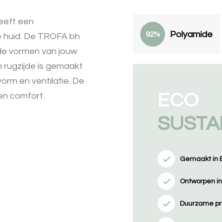
eeft een
Polyamide
92%
e huid. De TROFA bh
 de vormen van jouw
 rugzijde is gemaakt
orm en ventilatie. De
ECO
en comfort.
SUSTA
Gemaakt in 
Ontworpen i
Duurzame pr