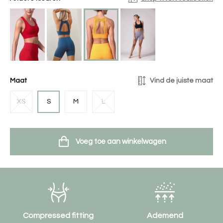
Maat
Vind de juiste maat
XS
S
M
L
Voeg toe aan winkelwagen
Compressed fitting
Ademend