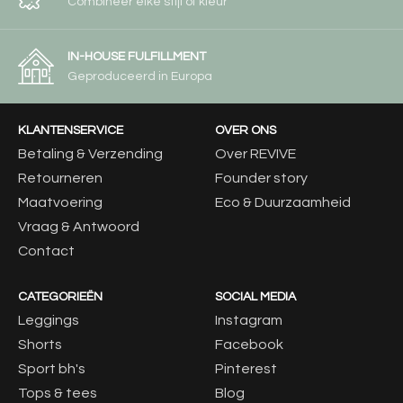
Combineer elke stijl of kleur
IN-HOUSE FULFILLMENT
Geproduceerd in Europa
KLANTENSERVICE
OVER ONS
Betaling & Verzending
Over REVIVE
Retourneren
Founder story
Maatvoering
Eco & Duurzaamheid
Vraag & Antwoord
Contact
CATEGORIEËN
SOCIAL MEDIA
Leggings
Instagram
Shorts
Facebook
Sport bh's
Pinterest
Tops & tees
Blog