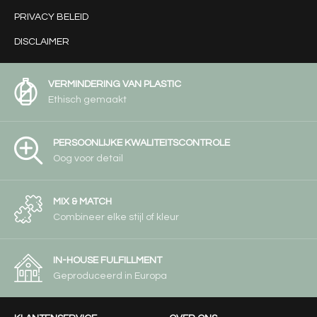
PRIVACY BELEID
DISCLAIMER
VERMINDERING VAN PLASTIC
Ethisch gemaakt
PERSOONLIJKE KWALITEITSCONTROLE
Oog voor detail
MIX & MATCH
Combineer elke stijl of kleur
IN-HOUSE FULFILLMENT
Geproduceerd in Europa