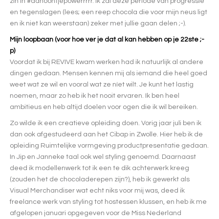
zin in #danoontjepowerrrrr. Ik zal deze periode van progressie
en tegenslagen (lees; een reep chocola die voor mijn neus ligt
en ik niet kan weerstaan) zeker met jullie gaan delen ;-).
Mijn loopbaan (voor hoe ver je dat al kan hebben op je 22ste ;-
p)
Voordat ik bij REVIVE kwam werken had ik natuurlijk al andere
dingen gedaan. Mensen kennen mij als iemand die heel goed
weet wat ze wil en vooral wat ze níet wilt. Je kunt het lastig
noemen, maar zo heb ik het nooit ervaren. Ik ben heel
ambitieus en heb altijd doelen voor ogen die ik wil bereiken.
Zo wilde ik een creatieve opleiding doen. Vorig jaar juli ben ik
dan ook afgestudeerd aan het Cibap in Zwolle. Hier heb ik de
opleiding Ruimtelijke vormgeving productpresentatie gedaan.
In Jip en Janneke taal ook wel styling genoemd. Daarnaast
deed ik modellenwerk tot ik een te dik achterwerk kreeg
(zouden het de chocoladerepen zijn?), heb ik gewerkt als
Visual Merchandiser wat echt niks voor mij was, deed ik
freelance werk van styling tot hostessen klussen, en heb ik me
afgelopen januari opgegeven voor de Miss Nederland