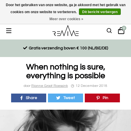
Door het gebruiken van onze website, ga je akkoord met het gebruik van
cookies om onze website te verbeteren.
Dit bericht verbergen
Duurzaam, eco-vriendelijk en ethisch gemaakte producten
Meer over cookies »
0
Gratis verzending boven € 100 (NL/BE/DE)
When nothing is sure,
everything is possible
door
Rianne Groot Roessink
12 December 2018
Share
Tweet
Pin