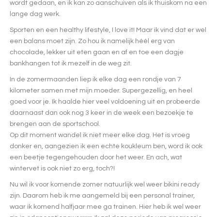
wordt gedaan, en ik kan zo aanschuiven als ik thuiskom na een
lange dag werk.
Sporten en een healthy lifestyle, I love it! Maar ik vind dat er wel
een balans moet zijn. Zo hou ik namelijk héél erg van
chocolade, lekker uit eten gaan en af en toe een dagje
bankhangen tot ik mezelf in de weg zit.
In de zomermaanden liep ik elke dag een rondje van 7
kilometer samen met mijn moeder. Supergezellig, en heel
goed voor je. Ik haalde hier veel voldoening uit en probeerde
daarnaast dan ook nog 3 keer in de week een bezoekje te
brengen aan de sportschool.
Op dit moment wandel ik niet meer elke dag. Het is vroeg
donker en, aangezien ik een echte koukleum ben, word ik ook
een beetje tegengehouden door het weer. En ach, wat
wintervet is ook niet zo erg, toch?!
Nu wil ik voor komende zomer natuurlijk wel weer bikini ready
zijn. Daarom heb ik me aangemeld bij een personal trainer,
waar ik komend halfjaar mee ga trainen. Hier heb ik wel weer