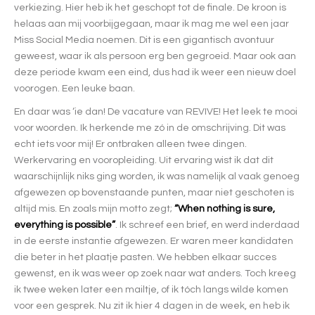
verkiezing. Hier heb ik het geschopt tot de finale. De kroon is
helaas aan mij voorbijgegaan, maar ik mag me wel een jaar
Miss Social Media noemen. Dit is een gigantisch avontuur
geweest, waar ik als persoon erg ben gegroeid. Maar ook aan
deze periode kwam een eind, dus had ik weer een nieuw doel
voorogen. Een leuke baan.
En daar was ‘ie dan! De vacature van REVIVE! Het leek te mooi
voor woorden. Ik herkende me zó in de omschrijving. Dit was
echt iets voor mij! Er ontbraken alleen twee dingen.
Werkervaring en vooropleiding. Uit ervaring wist ik dat dit
waarschijnlijk niks ging worden, ik was namelijk al vaak genoeg
afgewezen op bovenstaande punten, maar niet geschoten is
altijd mis. En zoals mijn motto zegt;
“When nothing is sure,
everything is possible”
. Ik schreef een brief, en werd inderdaad
in de eerste instantie afgewezen. Er waren meer kandidaten
die beter in het plaatje pasten. We hebben elkaar succes
gewenst, en ik was weer op zoek naar wat anders. Toch kreeg
ik twee weken later een mailtje, of ik tóch langs wilde komen
voor een gesprek. Nu zit ik hier 4 dagen in de week, en heb ik