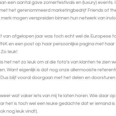
n een aantal gave zomerfestivals en (luxury) events. 
et het gerenommeerd marketingbedrijf Friends of th
merk mogen verspreiden binnen hun netwerk van invlo
 van afgelopen jaar was toch echt wel de Europese t
P!NK en een post op haar persoonlijke pagina met haar 
 Zo leuk!
is het net zo leuk om al die foto’s van klanten te zien
n. Want eigenlijk is dat nog onze allermooiste referent
 Dus blijf vooral doorgaan met het delen en doorsturen
 weer wat vaker iets van mij te laten horen. Wie daar op
aar het is toch wel een leuke gedachte dat er iemand is d
ok nog leuk vindt).