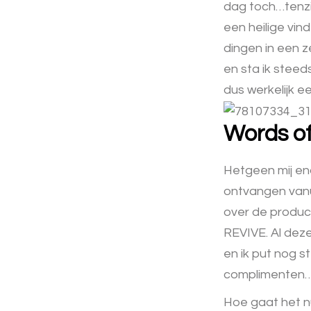
dag toch…tenzij
een heilige vin
dingen in een z
en sta ik steed
dus werkelijk e
Words o
Hetgeen mij en
ontvangen vanu
over de produc
REVIVE. Al dez
en ik put nog s
complimenten…m
Hoe gaat het nu