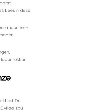
aatst.
st. Lees in deze
leen maar non-
e mogen
ingen,
lopen lekker
nze
hat had. De
E viraal zou