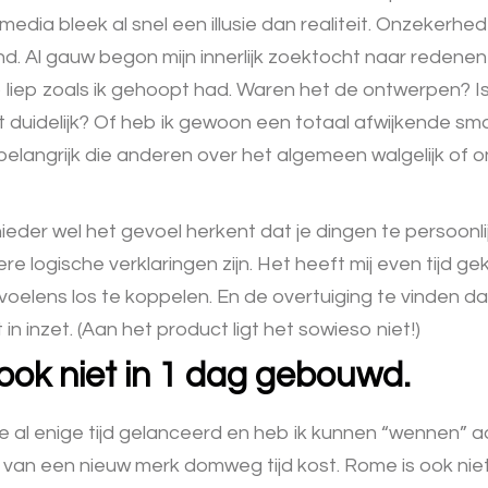
media bleek al snel een illusie dan realiteit. Onzekerh
nd. Al gauw begon mijn innerlijk zoektocht naar reden
o liep zoals ik gehoopt had. Waren het de ontwerpen? I
 duidelijk? Of heb ik gewoon een totaal afwijkende sma
belangrijk die anderen over het algemeen walgelijk of o
ieder wel het gevoel herkent dat je dingen te persoonlij
e logische verklaringen zijn. Het heeft mij even tijd ge
voelens los te koppelen. En de overtuiging te vinden d
iet in inzet. (Aan het product ligt het sowieso niet!)
ook niet in 1 dag gebouwd.
we al enige tijd gelanceerd en heb ik kunnen “wennen” a
 van een nieuw merk domweg tijd kost. Rome is ook nie