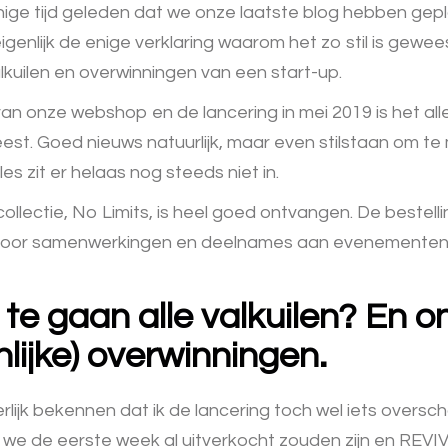
nige tijd geleden dat we onze laatste blog hebben gepl
eigenlijk de enige verklaring waarom het zo stil is gewee
lkuilen en overwinningen van een start-up.
van onze webshop en de lancering in mei 2019 is het al
est. Goed nieuws natuurlijk, maar even stilstaan om t
es zit er helaas nog steeds niet in.
collectie, No Limits, is heel goed ontvangen. De bestell
voor samenwerkingen en deelnames aan evenementen 
te gaan alle valkuilen? En o
lijke) overwinningen.
rlijk bekennen dat ik de lancering toch wel iets oversc
 we de eerste week al uitverkocht zouden zijn en REVIV