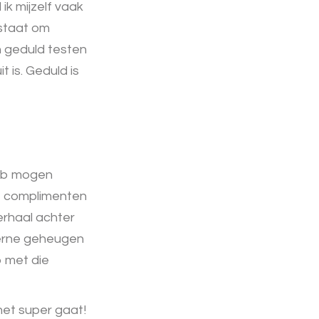
ik mijzelf vaak
 staat om
jn geduld testen
 is. Geduld is
heb mogen
ie complimenten
erhaal achter
terne geheugen
p met die
het super gaat!