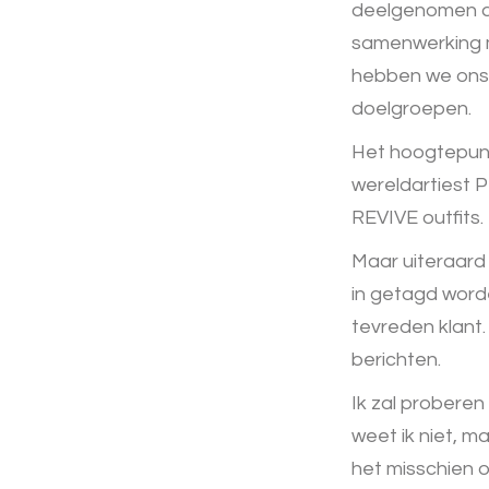
deelgenomen aa
samenwerking m
hebben we ons 
doelgroepen.
Het hoogtepunt
wereldartiest 
REVIVE outfits.
Maar uiteraard 
in getagd worde
tevreden klant.
berichten.
Ik zal proberen
weet ik niet, m
het misschien o