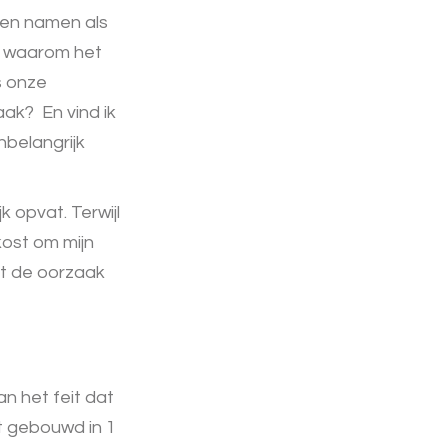
eden namen als
en waarom het
s onze
ak? En vind ik
nbelangrijk
k opvat. Terwijl
kost om mijn
at de oorzaak
an het feit dat
t gebouwd in 1