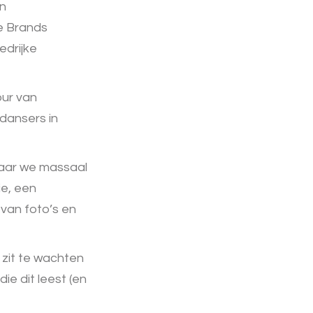
In
e Brands
edrijke
our van
dansers in
 waar we massaal
ie, een
 van foto’s en
 zit te wachten
ie dit leest (en