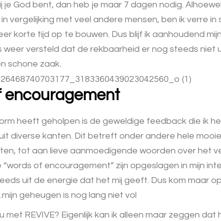
 je God bent, dan heb je maar 7 dagen nodig. Alhoewel 
d in vergelijking met veel andere mensen, ben ik verre in
eer korte tijd op te bouwen. Dus blijf ik aanhoudend mi
s weer versteld dat de rekbaarheid er nog steeds niet uit
en schone zaak.
f encouragement
orm heeft geholpen is de geweldige feedback die ik 
it diverse kanten. Dit betreft onder andere hele moo
ten, tot aan lieve aanmoedigende woorden over het v
e “words of encouragement” zijn opgeslagen in mijn in
teeds uit de energie dat het mij geeft. Dus kom maar o
ijn geheugen is nog lang niet vol
 met REVIVE? Eigenlijk kan ik alleen maar zeggen dat 