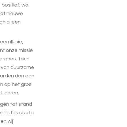
 positief, we
met nieuwe
aan al een
een illusie,
nt onze missie
 proces. Toch
op van duurzame
 worden dan een
n op het gros
duceren.
ngen tot stand
 Pilates studio
en wij