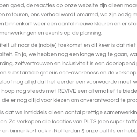
en goed, de reacties op onze website zijn alleen maar
een retouren, ons verhaal wordt omarmd, we zijn bezig 
jgen binnenkort weer een aantal nieuwe kleuren en er st
amenwerkingen en events op de planning.
iviteit uit naar de (nabije) toekomst en dit keer is dat niet 
liteit. En ja, we hebben nog een lange weg te gaan, wa
ing, zelfvertrouwen en inclusiviteit is een doorlopend
 een substantiële groei is eco-awareness en de verko
geloof nog altijd dat het eerder een voorwaarde moet
n hoop nog steeds met REVIVE een alternatief te biede
 die er nog altijd voor kiezen om onverantwoord te pro
, is dat we inmiddels al een aantal prettige samenwerki
. Zo verkopen alle locaties van PLTS (een super toffe
en binnenkort ook in Rotterdam!) onze outfits en hebb