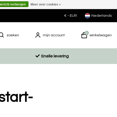
bericht verbergen
Meer over cookies »
€ -
EUR
Nederlands
0
zoeken
mijn account
winkelwagen
Snelle levering
start-