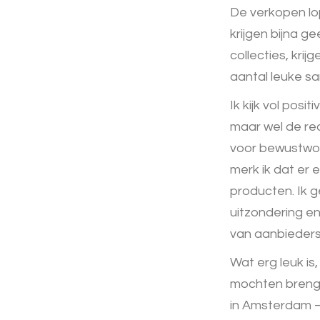
De verkopen lop
krijgen bijna g
collecties, kri
aantal leuke s
Ik kijk vol posit
maar wel de rea
voor bewustword
merk ik dat er
producten. Ik 
uitzondering e
van aanbieders
Wat erg leuk is
mochten brengen
in Amsterdam – 