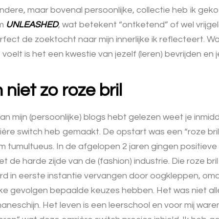
ndere, maar bovenal persoonlijke, collectie heb ik gek
am
UNLEASHED
, wat betekent “ontketend” of wel vrijgel
erfect de zoektocht naar mijn innerlijke ik reflecteert. 
voelt is het een kwestie van jezelf (leren) bevrijden en 
 niet zo roze bril
van mijn (persoonlijke) blogs hebt gelezen weet je inmidd
rière switch heb gemaakt. De opstart was een “roze bri
 tumultueus. In de afgelopen 2 jaren gingen positieve
 de harde zijde van de (fashion) industrie. Die roze bril d
d in eerste instantie vervangen door oogkleppen, omdat 
ke gevolgen bepaalde keuzes hebben. Het was niet al
neschijn. Het leven is een leerschool en voor mij war