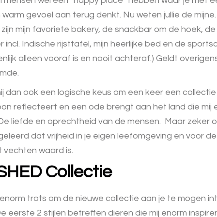
el mensen wel een “happy place” hebben waar je met e
 warm gevoel aan terug denkt. Nu weten jullie de mijne.
zijn mijn favoriete bakery, de snackbar om de hoek, d
incl. Indische rijsttafel, mijn heerlijke bed en de sports
lijk alleen vooraf is en nooit achteraf.) Geldt overigens
emde.
ij dan ook een logische keus om een keer een collecti
soon reflecteert en een ode brengt aan het land die mij
 De liefde en oprechtheid van de mensen. Maar zeker o
geleerd dat vrijheid in je eigen leefomgeving en voor 
t vechten waard is.
HED Collectie
 enorm trots om de nieuwe collectie aan je te mogen in
erste 2 stijlen betreffen dieren die mij enorm inspire