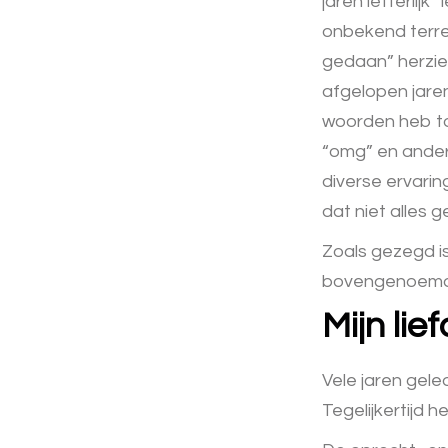
jaren letterlijk
onbekend terrei
gedaan” herzien
afgelopen jaren
woorden heb to
“omg” en andere
diverse ervari
dat niet alles g
Zoals gezegd is
bovengenoemd
Mijn lie
Vele jaren gele
Tegelijkertijd 