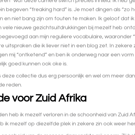
 “leren” wat deze carrière switch precies inhield. Ik heb g
n begeven “freaking hard” is. Je moet dingen als “zo heb
 en niet bang zijn om fouten te maken. Ik geloof dat ik
 vele nieuwe gezichtsuitdrukkingen bij mezelf heb ont
egevoegd aan mijn reguliere vocabulaire, waaronder “oe
 uitspraken die ik liever niet in een blog zet. In zekere
ngen mij “ontketend” en ben ik onderweg naar een vorm
elijk goed kunnen ook oke is.
 deze collectie dus erg persoonlijk en wel om meer dan
e reden.
fde voor Zuid Afrika
den heb ik mezelf verloren in de schoonheid van Zuid Af
heb ik mezelf op diezelfde plek in zekere zin ook weer h