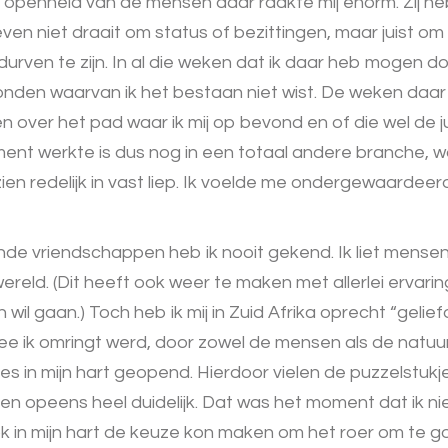
 openheid van de mensen daar raakte mij enorm. Zij he
even niet draait om status of bezittingen, maar juist om i
f durven te zijn. In al die weken dat ik daar heb mogen
onden waarvan ik het bestaan niet wist. De weken daar 
 over het pad waar ik mij op bevond en of die wel de j
ent werkte is dus nog in een totaal andere branche, w
en redelijk in vast liep. Ik voelde me ondergewaardeerd 
de vriendschappen heb ik nooit gekend. Ik liet mensen
wereld. (Dit heeft ook weer te maken met allerlei ervari
n wil gaan.) Toch heb ik mij in Zuid Afrika oprecht “gelie
 ik omringt werd, door zowel de mensen als de natuur
tjes in mijn hart geopend. Hierdoor vielen de puzzelstukj
n opeens heel duidelijk. Dat was het moment dat ik niet
k in mijn hart de keuze kon maken om het roer om te go