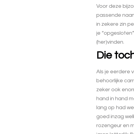
Voor deze bijzo
passende na
in zekere zin p
je “opgesloten” 
(her)vinden.
Die toch
Als je eerdere 
behoorlijke car
zeker ook enorm
hand in hand met
lang op had wer
goed inzag wel
rozengeur en ma