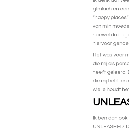
Ik denk dat ve
glimlach en een
“happy places” 
van mijn moeder 
hoewel dat eigen
hiervoor geno
Het was voor m
die mij als per
heeft geleerd.
die mij hebben 
wie je houdt he
UNLEAS
Ik ben dan ook
UNLEASHED. De e