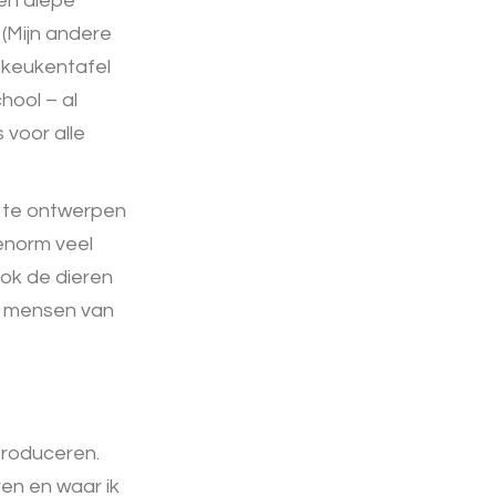
en diepe
 (Mijn andere
e keukentafel
chool – al
 voor alle
e te ontwerpen
 enorm veel
ok de dieren
de mensen van
troduceren.
ren en waar ik