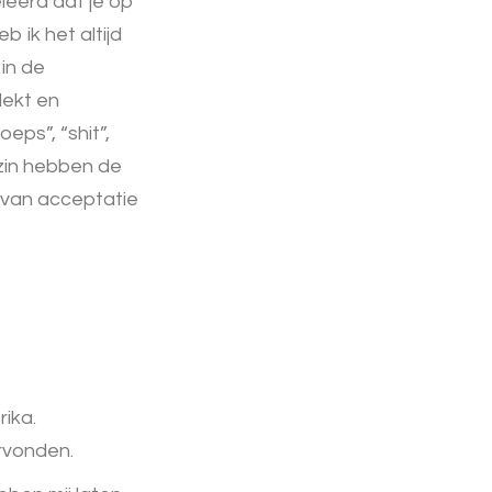
eleerd dat je op
 ik het altijd
 in de
dekt en
ps”, “shit”,
 zin hebben de
 van acceptatie
rika.
ervonden.