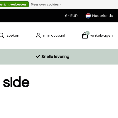
bericht verbergen
Meer over cookies »
€ -
EUR
Nederlands
0
zoeken
mijn account
winkelwagen
Snelle levering
 side