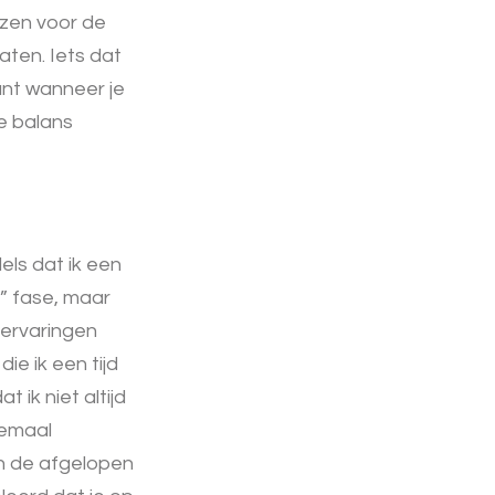
ozen voor de
aten. Iets dat
Want wanneer je
je balans
els dat ik een
l” fase, maar
 ervaringen
ie ik een tijd
ik niet altijd
lemaal
en de afgelopen