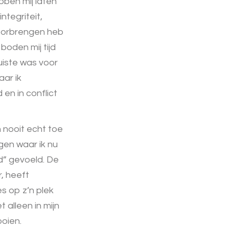
bben mij laten
ntegriteit,
 doorbrengen heb
boden mij tijd
uiste was voor
aar ik
en in conflict
 nooit echt toe
ngen waar ik nu
fd” gevoeld. De
, heeft
es op z’n plek
 alleen in mijn
oien.