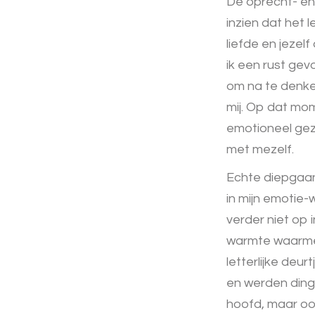
De oprecht- en
inzien dat het l
liefde en jezel
ik een rust gev
om na te denken
mij. Op dat mom
emotioneel gezi
met mezelf.
Echte diepgaan
in mijn emotie-
verder niet op i
warmte waarmee
letterlijke deur
en werden dinge
hoofd, maar oo