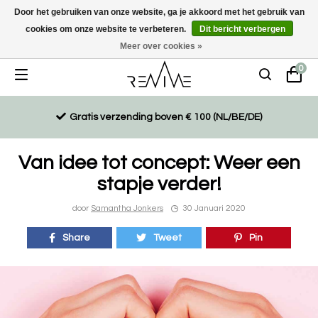
Door het gebruiken van onze website, ga je akkoord met het gebruik van
cookies om onze website te verbeteren.
Dit bericht verbergen
Duurzaam, eco-vriendelijk en ethisch gemaakte producten
Meer over cookies »
0
Gratis verzending boven € 100 (NL/BE/DE)
Van idee tot concept: Weer een
stapje verder!
door
Samantha Jonkers
30 Januari 2020
Share
Tweet
Pin