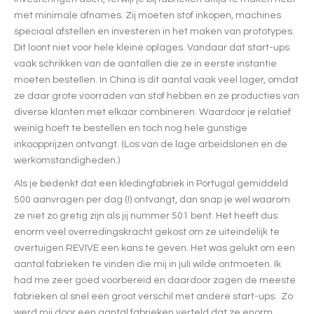
met minimale afnames. Zij moeten stof inkopen, machines
speciaal afstellen en investeren in het maken van prototypes.
Dit loont niet voor hele kleine oplages. Vandaar dat start-ups
vaak schrikken van de aantallen die ze in eerste instantie
moeten bestellen. In China is dit aantal vaak veel lager, omdat
ze daar grote voorraden van stof hebben en ze producties van
diverse klanten met elkaar combineren. Waardoor je relatief
weinig hoeft te bestellen en toch nog hele gunstige
inkoopprijzen ontvangt. (Los van de lage arbeidslonen en de
werkomstandigheden.)
Als je bedenkt dat een kledingfabriek in Portugal gemiddeld
500 aanvragen per dag (!) ontvangt, dan snap je wel waarom
ze niet zo gretig zijn als jij nummer 501 bent. Het heeft dus
enorm veel overredingskracht gekost om ze uiteindelijk te
overtuigen REVIVE een kans te geven. Het was gelukt om een
aantal fabrieken te vinden die mij in juli wilde ontmoeten. Ik
had me zeer goed voorbereid en daardoor zagen de meeste
fabrieken al snel een groot verschil met andere start-ups. Zo
werd mij door een aantal fabrieken verteld dat ze enorm