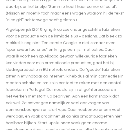
daarbij een lief briefje “Sammie heeft haar corner office al”.
(Misschien moet ik toch maar eens vragen waarom hij de tekst
“nice girl” achterwege heeft gelaten.)
Afgelopen juli (2018) ging ik op zoek naar geschikte fabrieken
voor de productie van de inmiddels 60 + designs. Dat bleek zo
makkelijk nog niet. Ten eerste Google je niet zomaar even
“sportswear factories” en krijg je een lijst met opties. Daar
waar ik voorheen op Alibaba gewoon willekeurige fabrieken
kon vinden voor mijn promotionele producties, gaat het bij
kledingproductie in EU net iets anders. De “goede” fabrieken
zitten niet vindbaar op internet. Ik heb dus al mijn connecties in
moeten schakelen om zo in contact te raken met een aantal
fabrieken in Portugal. De meeste zijn niet geïnteresseerd in
het werken met start-up bedrijven. Aan één kant snap ik dat
ook wel. Ze ontvangen namelijk zo veel aanvragen van
eenmansbedrijven en start-ups. Daar hebben ze enorm veel
werk aan, en vaak draait het uit op niks omdat budgetten niet
haalbaar blijken. Start-ups kunnen vaak geen enorme
investeringen doen, terwijl je bij fabrieken altijd te maken hebt