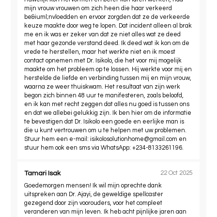
mijn vrouw vrouwen om zich heen die haar verkeerd
be&iuml;nvloedden en ervoor zorgden dat ze de verkeerde
keuze maakte door weg te lopen. Dat incident alleen al brak
me en ik was er zeker van dat ze niet alles wat ze deed
met haar gezonde verstand deed. Ik deed wat ik kon om de
vrede te herstellen, maar het werkte niet en ik moest
contact opnemen met Dr. Isikolo, die het voor mij mogelijk
maakte om het probleem op te lossen. Hij werkte voor mij en
herstelde de liefde en verbinding tussen mij en mijn vrouw,
waarna ze weer thuiskwam. Het resultaat van zijn werk
begon zich binnen 48 uur te manifesteren, zoals beloofd,
en ik kan met recht zeggen dat alles nu goed is tussen ons
en dat we allebei gelukkig zijn. Ik ben hier om de informatie
te bevestigen dat Dr. Isikolo een goede en eerlijke man is
die u kunt vertrouwen om u te helpen met uw problemen.
Stuur hem een ​​e-mail:
isikolosolutionhome@gmail.com
en
stuur hem ook een sms via WhatsApp: +234-8133261196.
Tamari Isak
22 Oct 2025
Goedemorgen mensen! Ik wil mijn oprechte dank
uitspreken aan Dr. Ajayi, de geweldige spellcaster
gezegend door zijn voorouders, voor het compleet
veranderen van mijn leven. Ik heb acht pijnlijke jaren aan