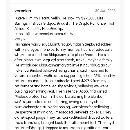
veronica
30 Jan 2026
I Gave Him My Heart&hellip; He Took My $275,000 Life
Savings in Bitcoin&rdquo; &ndash; The Crypto Romance That
Almost Killed My Hope&hellip;
support@jetwebhackers.com
<br />
<br />
His name was &lsquo;Liam&rsquo;&mdash;deployed soldier
with kind eyes in photos, funny memes, hours of video calls
where he called me &ldquo;my safe place.&rdquo; He said
after his tour we&rsquo;d start fresh, travel, maybe a family.
He introduced &ldquo;smart crypto investing&rdquo; as our
ticket out&mdash;showed rising charts, said it was tied to
veteran charities we&rsquo;d support together. 25% monthly
returns sounded like our miracle. I sent $275K from my
retirement and home-equity savings, believing we were
building something real. Then silence. Account drained.
Photos deleted. I sat in the dark clutching the blanket
we&rsquo;d joked about sharing, crying until my chest
hurt&mdash;felt stupid for hoping, worthless for believing.
Desperate at midnight, I messaged JetWebHackers. They
didn&rsquo;t judge; they just worked&mdash;traced wallets,
froze transfers, brought back the full amount fast. The day it
returned&hellip; I dropped to my knees in gratitude, tears