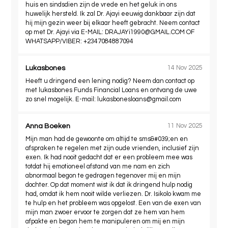
huis en sindsdien zijn de vrede en het geluk in ons
huwelijk hersteld. Ik zal Dr. Ajayi eeuwig dankbaar zijn dat
hij mijn gezin weer bij elkaar heeft gebracht. Neem contact
op met Dr. Ajayi via E-MAIL:
DRAJAYi1990@GMAIL.COM
OF
WHATSAPP/VIBER: +2347084887094
Lukasbones
14 Nov 2025
Heeft u dringend een lening nodig? Neem dan contact op
met lukasbones Funds Financial Loans en ontvang de uwe
zo snel mogelijk. E-mail:
lukasbonesloans@gmail.com
Anna Boeken
11 Nov 2025
Mijn man had de gewoonte om altijd te sms&#039;en en
afspraken te regelen met zijn oude vrienden, inclusief zijn
exen. Ik had nooit gedacht dat er een probleem mee was
totdat hij emotioneel afstand van me nam en zich
abnormaal begon te gedragen tegenover mij en mijn
dochter. Op dat moment wist ik dat ik dringend hulp nodig
had, omdat ik hem nooit wilde verliezen. Dr. Isikolo kwam me
te hulp en het probleem was opgelost. Een van de exen van
mijn man zwoer ervoor te zorgen dat ze hem van hem
afpakte en begon hem te manipuleren om mij en mijn