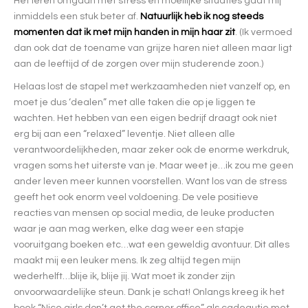
Het leren omgaan met stress en moeilijke situaties gaat mij
inmiddels een stuk beter af.
Natuurlijk heb ik nog steeds
momenten dat ik met mijn handen in mijn haar zit
. (Ik vermoed
dan ook dat de toename van grijze haren niet alleen maar ligt
aan de leeftijd of de zorgen over mijn studerende zoon.)
Helaas lost de stapel met werkzaamheden niet vanzelf op, en
moet je dus ‘dealen” met alle taken die op je liggen te
wachten. Het hebben van een eigen bedrijf draagt ook niet
erg bij aan een “relaxed” leventje. Niet alleen alle
verantwoordelijkheden, maar zeker ook de enorme werkdruk,
vragen soms het uiterste van je. Maar weet je…ik zou me geen
ander leven meer kunnen voorstellen. Want los van de stress
geeft het ook enorm veel voldoening. De vele positieve
reacties van mensen op social media, de leuke producten
waar je aan mag werken, elke dag weer een stapje
vooruitgang boeken etc…wat een geweldig avontuur. Dit alles
maakt mij een leuker mens. Ik zeg altijd tegen mijn
wederhelft…blije ik, blije jij. Wat moet ik zonder zijn
onvoorwaardelijke steun. Dank je schat! Onlangs kreeg ik het
boek “Nice girls don’t get the corner office” als cadeautje met