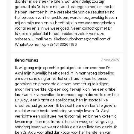
dochter in de steek te laten, wat uiteindelijk zou zijn
gebeurd als Dr. Isikolo niet was tussengekomen om me te
helpen. Net toen hij me verzekerde van de resultaten na
het oplossen van het probleem, werd alles geweldig tussen
mij en mijn man en nu heeft hij zijn excuses aangeboden
voor alles en zijn we weer goed. Neem contact op met Dr.
Isikolo en geloof dat hij dat probleem zeker voor u zal
oplossen. E-mail hem
isikolosolutionhome@gmail.com
of
WhatsApp hem op +2348133261196
Ilena Munez
7 Nov 2025
Ik wil graag mijn oprechte getuigenis delen over hoe Dr.
Ajayi mijn huwelijk heeft gered. Mijn man vroeg plotseling
om een ​​scheiding en verliet ons huis. Ik was helemaal
gebroken en probeerde alles om hem terug te krijgen,
maar niets werkte. Op een dag, terwijl ik online een artikel
las, kwam ik verschillende mensen tegen die vertelden hoe
Dr. Ajayi, een krachtige spellcaster, hen in soortgelijke
situaties had geholpen. Ik besloot hem een ​​kans te geven,
en dat was de beste beslissing van mijn leven. Dr. Ajayi
verrichtte een spiritueel werk voor mij, en binnen korte tijd
kwam mijn man met tranen thuis en vroeg om vergeving.
Vandaag leven we weer gelukkig als een liefdevol gezin. Ik
ben Dr. Ajayi voor altijd dankbaar voor het herstellen van