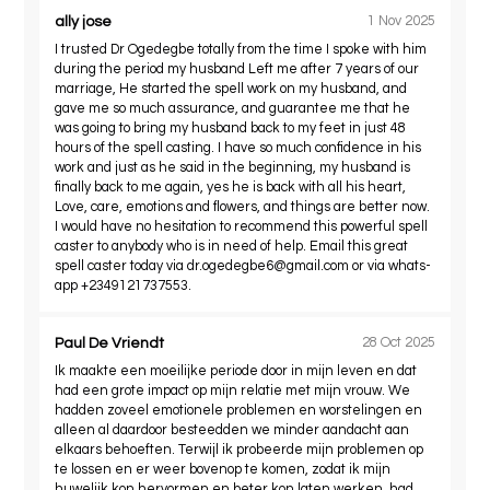
ally jose
1 Nov 2025
I trusted Dr Ogedegbe totally from the time I spoke with him
during the period my husband Left me after 7 years of our
marriage, He started the spell work on my husband, and
gave me so much assurance, and guarantee me that he
was going to bring my husband back to my feet in just 48
hours of the spell casting. I have so much confidence in his
work and just as he said in the beginning, my husband is
finally back to me again, yes he is back with all his heart,
Love, care, emotions and flowers, and things are better now.
I would have no hesitation to recommend this powerful spell
caster to anybody who is in need of help. Email this great
spell caster today via
dr.ogedegbe6@gmail.com
or via whats-
app +2349121737553.
Paul De Vriendt
28 Oct 2025
Ik maakte een moeilijke periode door in mijn leven en dat
had een grote impact op mijn relatie met mijn vrouw. We
hadden zoveel emotionele problemen en worstelingen en
alleen al daardoor besteedden we minder aandacht aan
elkaars behoeften. Terwijl ik probeerde mijn problemen op
te lossen en er weer bovenop te komen, zodat ik mijn
huwelijk kon hervormen en beter kon laten werken, had