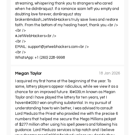
streaming, whispering thank you to strangers who cared
when he didn&rsquo;t. If a romance scam left you empty and
doubting love forever, don&rsquo;t stay
broken&mdash;JetWebHackers truly save lives and restore
faith. From the bottom of my healing heart, thank you.<br />
<br />
#JetWebHackers<br />
<br />
EMAIL:
support@jetwebhackers.com
<br />
<br />
WhatsApp: +1 (260) 228-9998
Megan Taylor
18 Jan 2026
I acquired my first home at the beginning of the year. To
some, lottery players appear ridiculous, while we view it as a
chance for an improved future. I&#039;m known as Megan
Taylor and I have played the lottery for ten years, yet I
haven&#039;t won anything substantial. In my pursuit of
understanding how to win better, I was advised to consult
Lord Meduza the Priest who provided me with the precise 6
numbers that helped me secure the Mega Millions jackpot
of $277 million after using his spell powers and following his
guidance. Lord Meduza services is top notch and I believe