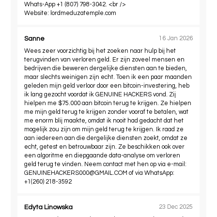
Whats-App +1 (807) 798-3042. <br />
Website: lordmeduzatemple.com
Sanne
16 Jan 2026
Wees zeer voorzichtig bij het zoeken naar hulp bij het
terugvinden van verloren geld. Er zijn zoveel mensen en
bedrijven die beweren dergelijke diensten aan te bieden,
maar slechts weinigen zijn echt. Toen ik een paar maanden
geleden mijn geld verloor door een bitcoin-investering, heb
ik lang gezocht voordat ik GENUINE HACKERS vond. Zij
hielpen me $75.000 aan bitcoin terug te krijgen. Ze hielpen
me mijn geld terug te krijgen zonder vooraf te betalen, wat
me enorm blij maakte, omdat ik nooit had gedacht dat het
mogelijk zou zijn om mijn geld terug te krijgen. Ik raad ze
aan iedereen aan die dergelijke diensten zoekt, omdat ze
echt, getest en betrouwbaar zijn. Ze beschikken ook over
een algoritme en diepgaande data-analyse om verloren
geld terug te vinden. Neem contact met hen op via e-mail:
GENUINEHACKERS000@GMAIL.COM
of via WhatsApp:
+1(260) 218-3592
Edyta Linowska
23 Dec 2025