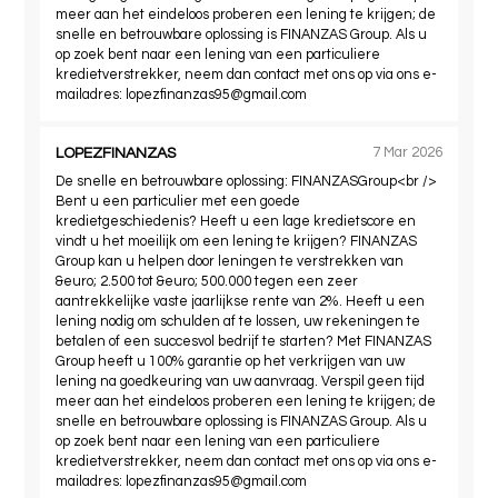
meer aan het eindeloos proberen een lening te krijgen; de
snelle en betrouwbare oplossing is FINANZAS Group. Als u
op zoek bent naar een lening van een particuliere
kredietverstrekker, neem dan contact met ons op via ons e-
mailadres:
lopezfinanzas95@gmail.com
LOPEZFINANZAS
7 Mar 2026
De snelle en betrouwbare oplossing: FINANZASGroup<br />
Bent u een particulier met een goede
kredietgeschiedenis? Heeft u een lage kredietscore en
vindt u het moeilijk om een ​​lening te krijgen? FINANZAS
Group kan u helpen door leningen te verstrekken van
&euro; 2.500 tot &euro; 500.000 tegen een zeer
aantrekkelijke vaste jaarlijkse rente van 2%. Heeft u een
lening nodig om schulden af ​​te lossen, uw rekeningen te
betalen of een succesvol bedrijf te starten? Met FINANZAS
Group heeft u 100% garantie op het verkrijgen van uw
lening na goedkeuring van uw aanvraag. Verspil geen tijd
meer aan het eindeloos proberen een lening te krijgen; de
snelle en betrouwbare oplossing is FINANZAS Group. Als u
op zoek bent naar een lening van een particuliere
kredietverstrekker, neem dan contact met ons op via ons e-
mailadres:
lopezfinanzas95@gmail.com