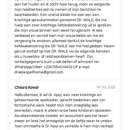
aan het huilen en ik zocht haar terug, maar ze weigerde
mijn telefoontjes aan te nemen of mijn berichten te
beantwoorden. Een vriend stelde me voor aan een
krachtige spreukenmaker genaamd DR. WALE, die me
hielp een zeer krachtige liefdesbetovering uit te spreken
die mijn vrouw binnen een week terugbracht. Ik was
verbaasd en verrast toen mijn vrouw belde om me om
vergeving te smeken, allemaal dankzij de krachtige
liefdesbetovering die DR. WALE voor me had gedaan. Neem
gerust contact op met DR. WALE via de volgende kanalen
als u huwelijks- of relatieproblemen heeft. Zijn
contactgegevens kunt u ook bellen of schrijven via
WhatsApp/Viber: +2347054019402 OF e-mail:
drwalespellhome@gmail.com
Chiara Koval
18 Oct 2025
Hallo allemaal, ik wil Dr. Ajayi, een zeer krachtige en
getalenteerde spellcaster, oprecht bedanken voor zijn
fantastische werk. Nadat mijn man vroegtijdig was
overleden, moest ik alleen onze twee kinderen opvoeden.
Als alleenstaande moeder en accountant was het leven
zwaar en leek het onmogelijk om de liefde weer te vinden.
Toen ontmoette ik Dr. Ajayi en vertelde ik hem mijn verhaal.