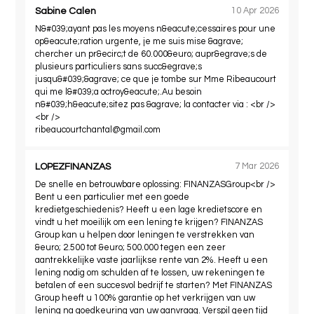
Sabine Calen
10 Apr 2026
N&#039;ayant pas les moyens n&eacute;cessaires pour une
op&eacute;ration urgente, je me suis mise &agrave;
chercher un pr&ecirc;t de 60.000&euro; aupr&egrave;s de
plusieurs particuliers sans succ&egrave;s
jusqu&#039;&agrave; ce que je tombe sur Mme Ribeaucourt
qui me l&#039;a octroy&eacute;.Au besoin
n&#039;h&eacute;sitez pas &agrave; la contacter via : <br />
<br />
ribeaucourtchantal@gmail.com
LOPEZFINANZAS
7 Mar 2026
De snelle en betrouwbare oplossing: FINANZASGroup<br />
Bent u een particulier met een goede
kredietgeschiedenis? Heeft u een lage kredietscore en
vindt u het moeilijk om een ​​lening te krijgen? FINANZAS
Group kan u helpen door leningen te verstrekken van
&euro; 2.500 tot &euro; 500.000 tegen een zeer
aantrekkelijke vaste jaarlijkse rente van 2%. Heeft u een
lening nodig om schulden af ​​te lossen, uw rekeningen te
betalen of een succesvol bedrijf te starten? Met FINANZAS
Group heeft u 100% garantie op het verkrijgen van uw
lening na goedkeuring van uw aanvraag. Verspil geen tijd