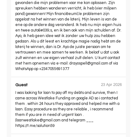
gevonden die mijn problemen voor me kon oplossen. Zijn
spreuken hebben wonderen verricht, ik heb (vier miljoen
pond) gewonnen! Mijn financi&euml;le problemen zijn
opgelost na het winnen van de loterij. Mijn leven is van de
ene op de andere dag veranderd. Ik heb nu mijn eigen huis
en twee auto&#039;s, en ik ben ook van mijn schulden af. Dr.
Ayo, ik heb geen idee wat ik zonder uw hulp zou hebben
gedaan. Als u dit leest en krachtige magie nodig hebt om de
loterij te winnen, dan is Dr. Ayo de juiste persoon om te
vertrouwen en mee samen te werken. Ik beloof u dat u ook
zult winnen en uw eigen verhaal zult delen. U kunt contact
met hem opnemen via e-mail:
drayospell@gmail.com
of via
WhatsApp op +2347055691377
Guest
23 Apr 2026
I was looking for loan to pay off my debts and survive, then I
came across Westlake Funding on google AD so i contacted
them . within 24 hours they approved and helped me with a
loan. Easy procedure as they are reliable , i recommend
them if you are in need of urgent loan .
(
loanwestlake@gmail.com
and telegram ___
https://t.me/solution59