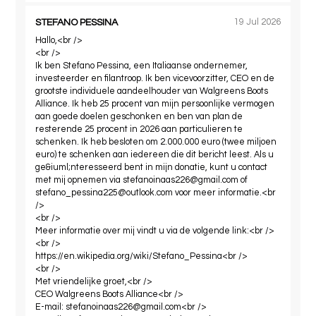
STEFANO PESSINA
19 Jul 2026
Hallo,<br />
<br />
Ik ben Stefano Pessina, een Italiaanse ondernemer,
investeerder en filantroop. Ik ben vicevoorzitter, CEO en de
grootste individuele aandeelhouder van Walgreens Boots
Alliance. Ik heb 25 procent van mijn persoonlijke vermogen
aan goede doelen geschonken en ben van plan de
resterende 25 procent in 2026 aan particulieren te
schenken. Ik heb besloten om 2.000.000 euro (twee miljoen
euro) te schenken aan iedereen die dit bericht leest. Als u
ge&iuml;nteresseerd bent in mijn donatie, kunt u contact
met mij opnemen via
stefanoinaas226@gmail.com
of
stefano_pessina225@outlook.com
voor meer informatie.<br
/>
<br />
Meer informatie over mij vindt u via de volgende link:<br />
<br />
https://en.wikipedia.org/wiki/Stefano_Pessina<br />
<br />
Met vriendelijke groet,<br />
CEO Walgreens Boots Alliance<br />
E-mail:
stefanoinaas226@gmail.com
<br />