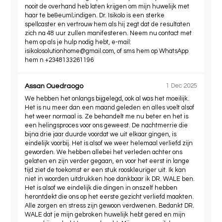
nooit de overhand heb laten krijgen om mijn huwelijk met
haar te be&euml;indigen. Dr. Isikolo is een sterke
spellcaster en vertrouw hem als hij zegt dat de resultaten
zich na 48 uur zullen manifesteren. Neem nu contact met
hem op als je hulp nodig hebt, e-mail:
isikolosolutionhome@gmail.com
, of sms hem op WhatsApp
hem n +2348133261196
Assan Ouedraogo
1 Dec 2025
We hebben het onlangs bijgelegd, ook al was het moeilijk.
Het is nu meer dan een maand geleden en alles voelt alsof
het weer normaal is. Ze behandelt me ​​nu beter en het is
een helingsproces voor ons geweest. De nachtmerrie die
bijna drie jaar duurde voordat we uit elkaar gingen, is
eindelijk voorbij. Het is alsof we weer helemaal verliefd zijn
geworden. We hebben allebei het verleden achter ons
gelaten en zijn verder gegaan, en voor het eerst in lange
tijd ziet de toekomst er een stuk rooskleuriger uit. Ik kan
niet in woorden uitdrukken hoe dankbaar ik DR. WALE ben.
Het is alsof we eindelijk die dingen in onszelf hebben
herontdekt die ons op het eerste gezicht verliefd maakten.
Alle zorgen en stress zijn gewoon verdwenen. Bedankt DR.
WALE dat je mijn gebroken huwelijk hebt gered en mijn