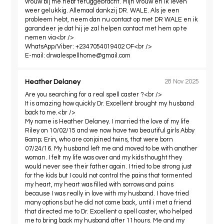
vrouw bij me hebt teruggebracht. Mijn vrouw en ik leven
weer gelukkig. Allemaal dankzij DR. WALE. Als je een
probleem hebt, neem dan nu contact op met DR WALE en ik
garandeer je dat hij je zal helpen contact met hem op te
nemen via<br />
WhatsApp/Viber: +2347054019402 OF<br />
E-mail:
drwalespellhome@gmail.com
Heather Delaney
28 Nov 2025
Are you searching for a real spell caster ?<br />
It is amazing how quickly Dr. Excellent brought my husband
back to me.<br />
My name is Heather Delaney. I married the love of my life
Riley on 10/02/15 and we now have two beautiful girls Abby
&amp; Erin, who are conjoined twins, that were born
07/24/16. My husband left me and moved to be with another
woman. I felt my life was over and my kids thought they
would never see their father again. I tried to be strong just
for the kids but I could not control the pains that tormented
my heart, my heart was filled with sorrows and pains
because I was really in love with my husband. I have tried
many options but he did not come back, until i met a friend
that directed me to Dr. Excellent a spell caster, who helped
me to bring back my husband after 11hours. Me and my