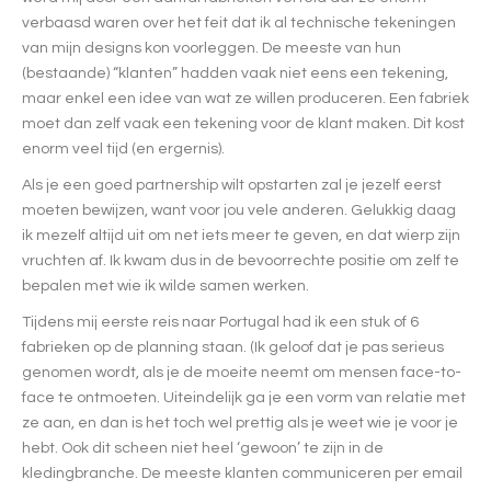
verbaasd waren over het feit dat ik al technische tekeningen
van mijn designs kon voorleggen. De meeste van hun
(bestaande) “klanten” hadden vaak niet eens een tekening,
maar enkel een idee van wat ze willen produceren. Een fabriek
moet dan zelf vaak een tekening voor de klant maken. Dit kost
enorm veel tijd (en ergernis).
Als je een goed partnership wilt opstarten zal je jezelf eerst
moeten bewijzen, want voor jou vele anderen. Gelukkig daag
ik mezelf altijd uit om net iets meer te geven, en dat wierp zijn
vruchten af. Ik kwam dus in de bevoorrechte positie om zelf te
bepalen met wie ik wilde samen werken.
Tijdens mij eerste reis naar Portugal had ik een stuk of 6
fabrieken op de planning staan. (Ik geloof dat je pas serieus
genomen wordt, als je de moeite neemt om mensen face-to-
face te ontmoeten. Uiteindelijk ga je een vorm van relatie met
ze aan, en dan is het toch wel prettig als je weet wie je voor je
hebt. Ook dit scheen niet heel ‘gewoon’ te zijn in de
kledingbranche. De meeste klanten communiceren per email