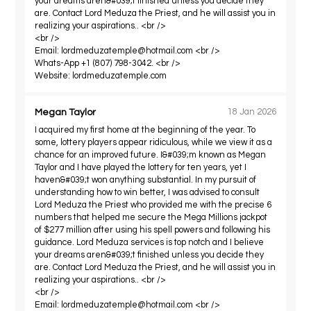
your dreams aren&#039;t finished unless you decide they
are. Contact Lord Meduza the Priest, and he will assist you in
realizing your aspirations.. <br />
<br />
Email:
lordmeduzatemple@hotmail.com
<br />
Whats-App +1 (807) 798-3042. <br />
Website: lordmeduzatemple.com
Megan Taylor
18 Jan 2026
I acquired my first home at the beginning of the year. To
some, lottery players appear ridiculous, while we view it as a
chance for an improved future. I&#039;m known as Megan
Taylor and I have played the lottery for ten years, yet I
haven&#039;t won anything substantial. In my pursuit of
understanding how to win better, I was advised to consult
Lord Meduza the Priest who provided me with the precise 6
numbers that helped me secure the Mega Millions jackpot
of $277 million after using his spell powers and following his
guidance. Lord Meduza services is top notch and I believe
your dreams aren&#039;t finished unless you decide they
are. Contact Lord Meduza the Priest, and he will assist you in
realizing your aspirations.. <br />
<br />
Email:
lordmeduzatemple@hotmail.com
<br />