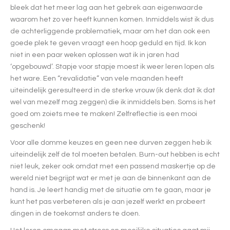
bleek dat het meer lag aan het gebrek aan eigenwaarde
waarom het zo ver heeft kunnen komen. Inmiddels wist ik dus
de achterliggende problematiek, maar om het dan ook een
goede plek te geven vraagt een hoop geduld en tijd. Ik kon
niet in een paar weken oplossen wat ik in jaren had
‘opgebouwd’. Stapje voor stapje moest ik weer leren lopen als
het ware. Een “revalidatie” van vele maanden heeft
uiteindelijk geresulteerd in de sterke vrouw (ik denk dat ik dat
wel van mezelf mag zeggen) die ik inmiddels ben. Soms is het
goed om zoiets mee te maken! Zelfreflectie is een mooi
geschenk!
Voor alle domme keuzes en geen nee durven zeggen heb ik
uiteindelijk zelf de tol moeten betalen. Burn-out hebben is echt
niet leuk, zeker ook omdat met een passend maskertje op de
wereld niet begrijpt wat er met je aan de binnenkant aan de
hand is. Je leert handig met de situatie om te gaan, maar je
kunt het pas verbeteren als je aan jezelf werkt en probeert
dingen in de toekomst anders te doen.