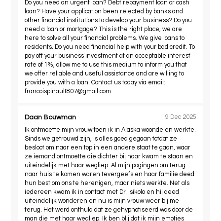
Do you need an urgent loan? Debt repayment loan or cash
loan? Have your application been rejected by banks and
other financial institutions to develop your business? Do you
need a loan or mortgage? This is the right place, we are
here to solve all your financial problems. We give loans to
residents. Do you need financial help with your bad credit. To
pay off your business investment at an acceptable interest
rate of 1%, allow me to use this medium to inform you that
we offer reliable and useful assistance and are willing to
provide you with a loan. Contact us today via email:
francoispinault807@gmail.com
Daan Bouwman
9 Dec 2025
Ik ontmoette mijn vrouw toen ik in Alaska woonde en werkte.
Sinds we getrouwd zijn, is alles goed gegaan totdat ze
besloot om naar een top in een andere staat te gaan, waar
ze iemand ontmoette die dichter bij haar kwam te staan ​​en
uiteindelijk met haar wegliep. Al mijn pogingen om terug
naar huis te komen waren tevergeefs en haar familie deed
hun best om ons te herenigen, maar niets werkte. Net als
iedereen kwam ik in contact met Dr. Isikolo en hij deed
uiteindelijk wonderen en nu is mijn vrouw weer bij me
terug. Het werd onthuld dat ze gehypnotiseerd was door de
man die met haar wegliep. Ik ben blij dat ik mijn emoties