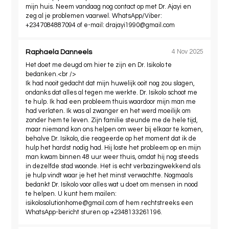
mijn huis. Neem vandaag nog contact op met Dr. Ajayi en
zeg al je problemen vaarwel. WhatsApp/Viber:
+2347084887094 of e-mail:
drajayi1990@gmail.com
Raphaela Danneels
4 Nov 2025
Het doet me deugd om hier te zijn en Dr. Isikolo te
bedanken.<br />
Ik had nooit gedacht dat mijn huwelijk ooit nog zou slagen,
ondanks dat alles al tegen me werkte. Dr. Isikolo schoot me
te hulp. Ik had een probleem thuis waardoor mijn man me
had verlaten. Ik was al zwanger en het werd moeilijk om
zonder hem te leven. Zijn familie steunde me de hele tijd,
maar niemand kon ons helpen om weer bij elkaar te komen,
behalve Dr. Isikolo, die reageerde op het moment dat ik de
hulp het hardst nodig had. Hij loste het probleem op en mijn
man kwam binnen 48 uur weer thuis, omdat hij nog steeds
in dezelfde stad woonde. Het is echt verbazingwekkend als
je hulp vindt waar je het het minst verwachtte. Nogmaals
bedankt Dr. Isikolo voor alles wat u doet om mensen in nood
te helpen. U kunt hem mailen:
isikolosolutionhome@gmail.com
of hem rechtstreeks een
WhatsApp-bericht sturen op +2348133261196.