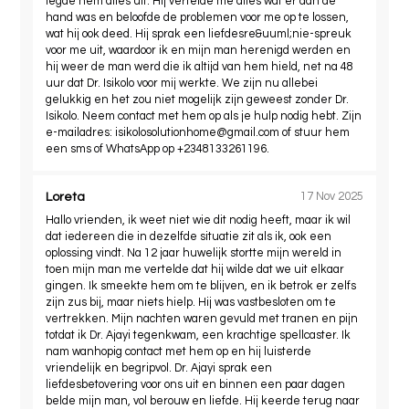
legde hem alles uit. Hij vertelde me alles wat er aan de
hand was en beloofde de problemen voor me op te lossen,
wat hij ook deed. Hij sprak een liefdesre&uuml;nie-spreuk
voor me uit, waardoor ik en mijn man herenigd werden en
hij weer de man werd die ik altijd van hem hield, net na 48
uur dat Dr. Isikolo voor mij werkte. We zijn nu allebei
gelukkig en het zou niet mogelijk zijn geweest zonder Dr.
Isikolo. Neem contact met hem op als je hulp nodig hebt. Zijn
e-mailadres:
isikolosolutionhome@gmail.com
of stuur hem
een ​​sms of WhatsApp op +2348133261196.
Loreta
17 Nov 2025
Hallo vrienden, ik weet niet wie dit nodig heeft, maar ik wil
dat iedereen die in dezelfde situatie zit als ik, ook een
oplossing vindt. Na 12 jaar huwelijk stortte mijn wereld in
toen mijn man me vertelde dat hij wilde dat we uit elkaar
gingen. Ik smeekte hem om te blijven, en ik betrok er zelfs
zijn zus bij, maar niets hielp. Hij was vastbesloten om te
vertrekken. Mijn nachten waren gevuld met tranen en pijn
totdat ik Dr. Ajayi tegenkwam, een krachtige spellcaster. Ik
nam wanhopig contact met hem op en hij luisterde
vriendelijk en begripvol. Dr. Ajayi sprak een
liefdesbetovering voor ons uit en binnen een paar dagen
belde mijn man, vol berouw en liefde. Hij keerde terug naar