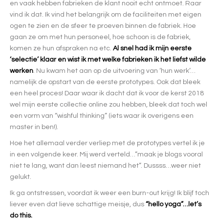
en vaak hebben fabrieken de klant nooit echt ontmoet. Raar
vind ik dat. Ik vind het belangrijk om de faciliteiten met eigen
ogen te zien en de sfeer te proeven binnen de fabriek. Hoe
gaan ze om met hun personeel, hoe schoon is de fabriek,
komen ze hun afspraken na etc.
Al snel had ik mijn eerste
‘selectie’ klaar en wist ik met welke fabrieken ik het liefst wilde
werken
. Nu kwam het aan op de uitvoering van ‘hun werk’…
namelijk de opstart van de eerste prototypes. Ook dat bleek
een heel proces! Daar waar ik dacht dat ik voor de kerst 2018
wel mijn eerste collectie online zou hebben, bleek dat toch wel
een vorm van “wishful thinking” (iets waar ik overigens een
master in ben!).
Hoe het allemaal verder verliep met de prototypes vertel ik je
in een volgende keer. Mij werd verteld…”maak je blogs vooral
niet te lang, want dan leest niemand het”. Dussss…weer niet
gelukt.
Ik ga ontstressen, voordat ik weer een burn-out krijg! Ik blijf toch
liever even dat lieve schattige meisje, dus
“hello yoga”…let’s
do this.