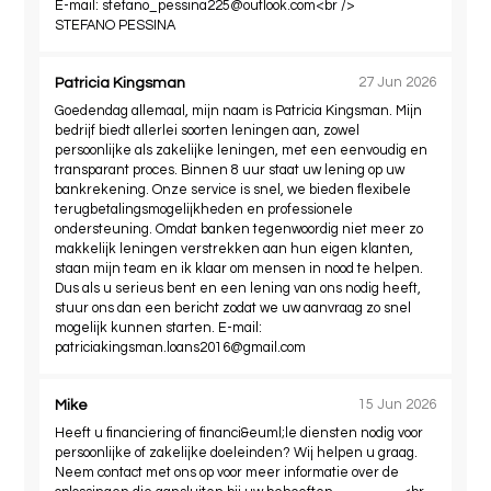
E-mail:
stefano_pessina225@outlook.com
<br />
STEFANO PESSINA
Patricia Kingsman
27 Jun 2026
Goedendag allemaal, mijn naam is Patricia Kingsman. Mijn
bedrijf biedt allerlei soorten leningen aan, zowel
persoonlijke als zakelijke leningen, met een eenvoudig en
transparant proces. Binnen 8 uur staat uw lening op uw
bankrekening. Onze service is snel, we bieden flexibele
terugbetalingsmogelijkheden en professionele
ondersteuning. Omdat banken tegenwoordig niet meer zo
makkelijk leningen verstrekken aan hun eigen klanten,
staan ​​mijn team en ik klaar om mensen in nood te helpen.
Dus als u serieus bent en een lening van ons nodig heeft,
stuur ons dan een bericht zodat we uw aanvraag zo snel
mogelijk kunnen starten. E-mail:
patriciakingsman.loans2016@gmail.com
Mike
15 Jun 2026
Heeft u financiering of financi&euml;le diensten nodig voor
persoonlijke of zakelijke doeleinden? Wij helpen u graag.
Neem contact met ons op voor meer informatie over de