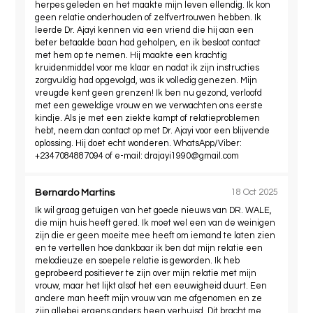
herpes geleden en het maakte mijn leven ellendig. Ik kon
geen relatie onderhouden of zelfvertrouwen hebben. Ik
leerde Dr. Ajayi kennen via een vriend die hij aan een
beter betaalde baan had geholpen, en ik besloot contact
met hem op te nemen. Hij maakte een krachtig
kruidenmiddel voor me klaar en nadat ik zijn instructies
zorgvuldig had opgevolgd, was ik volledig genezen. Mijn
vreugde kent geen grenzen! Ik ben nu gezond, verloofd
met een geweldige vrouw en we verwachten ons eerste
kindje. Als je met een ziekte kampt of relatieproblemen
hebt, neem dan contact op met Dr. Ajayi voor een blijvende
oplossing. Hij doet echt wonderen. WhatsApp/Viber:
+2347084887094 of e-mail:
drajayi1990@gmail.com
Bernardo Martins
18 Oct 2025
Ik wil graag getuigen van het goede nieuws van DR. WALE,
die mijn huis heeft gered. Ik moet wel een van de weinigen
zijn die er geen moeite mee heeft om iemand te laten zien
en te vertellen hoe dankbaar ik ben dat mijn relatie een
melodieuze en soepele relatie is geworden. Ik heb
geprobeerd positiever te zijn over mijn relatie met mijn
vrouw, maar het lijkt alsof het een eeuwigheid duurt. Een
andere man heeft mijn vrouw van me afgenomen en ze
zijn allebei ergens anders heen verhuisd. Dit bracht me