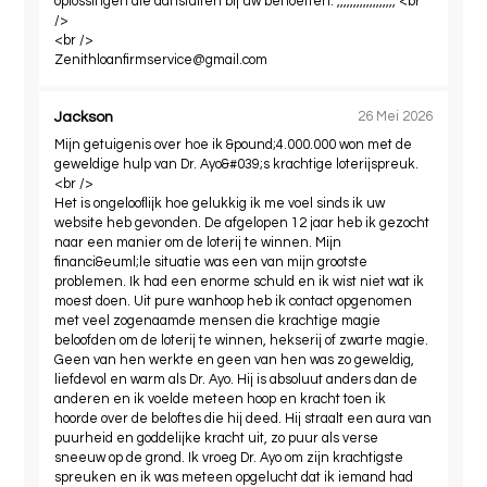
oplossingen die aansluiten bij uw behoeften. ,,,,,,,,,,,,,,,,,, <br
/>
<br />
Zenithloanfirmservice@gmail.com
Jackson
26 Mei 2026
Mijn getuigenis over hoe ik &pound;4.000.000 won met de
geweldige hulp van Dr. Ayo&#039;s krachtige loterijspreuk.
<br />
Het is ongelooflijk hoe gelukkig ik me voel sinds ik uw
website heb gevonden. De afgelopen 12 jaar heb ik gezocht
naar een manier om de loterij te winnen. Mijn
financi&euml;le situatie was een van mijn grootste
problemen. Ik had een enorme schuld en ik wist niet wat ik
moest doen. Uit pure wanhoop heb ik contact opgenomen
met veel zogenaamde mensen die krachtige magie
beloofden om de loterij te winnen, hekserij of zwarte magie.
Geen van hen werkte en geen van hen was zo geweldig,
liefdevol en warm als Dr. Ayo. Hij is absoluut anders dan de
anderen en ik voelde meteen hoop en kracht toen ik
hoorde over de beloftes die hij deed. Hij straalt een aura van
puurheid en goddelijke kracht uit, zo puur als verse
sneeuw op de grond. Ik vroeg Dr. Ayo om zijn krachtigste
spreuken en ik was meteen opgelucht dat ik iemand had