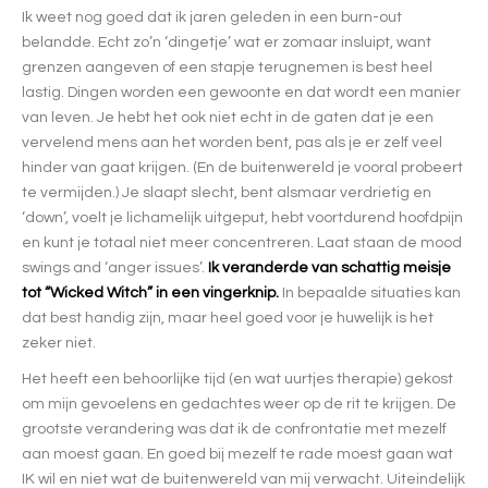
Ik weet nog goed dat ik jaren geleden in een burn-out
belandde. Echt zo’n ‘dingetje’ wat er zomaar insluipt, want
grenzen aangeven of een stapje terugnemen is best heel
lastig. Dingen worden een gewoonte en dat wordt een manier
van leven. Je hebt het ook niet echt in de gaten dat je een
vervelend mens aan het worden bent, pas als je er zelf veel
hinder van gaat krijgen. (En de buitenwereld je vooral probeert
te vermijden.) Je slaapt slecht, bent alsmaar verdrietig en
‘down’, voelt je lichamelijk uitgeput, hebt voortdurend hoofdpijn
en kunt je totaal niet meer concentreren. Laat staan de mood
swings and ‘anger issues’.
Ik veranderde van schattig meisje
tot “Wicked Witch” in een vingerknip.
In bepaalde situaties kan
dat best handig zijn, maar heel goed voor je huwelijk is het
zeker niet.
Het heeft een behoorlijke tijd (en wat uurtjes therapie) gekost
om mijn gevoelens en gedachtes weer op de rit te krijgen. De
grootste verandering was dat ik de confrontatie met mezelf
aan moest gaan. En goed bij mezelf te rade moest gaan wat
IK wil en niet wat de buitenwereld van mij verwacht. Uiteindelijk