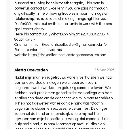
husband are living happily together again, This man is
powerful, contact Dr. Excellent if you are passing through
any difficulty in life or having troubles in your marriage or
relationship, he is capable of making things right for you.
Don&#039;t miss out on the opportunity to work with the best
spell caster.<br />
Here his contact. Call/WhatsApp him at: +2348084273514
&quot;<br />
Or email him at:
Excellentspellcaster@gmail.com
,<br />
For more information visit his
website:https://drexcellentspellcaster.godaddysites.com
Aletta Coevorden
18 Nov 2025
Nadat mijn man en ik getrouwd waren, verhuisden we naar
een andere stad en kregen we allebei een baan,
begonnen we te werken en gelukkig samen te leven. We
hebben nooit problemen gehad totdat een collega van hem
er alles aan deed om de aandacht van mijn man te trekken.
Ik heb nooit geweten wat er aan de hand was totdat hij
begon uit te slapen en excuses te verzinnen. De dingen
liepen uit de hand en uiteindelijk stopte hij met het
bijwonen van mijn behoeften. Ik wist op dat moment dat ik
hulp nodig had, dus nam ik contact op met Dr. Isikolo en