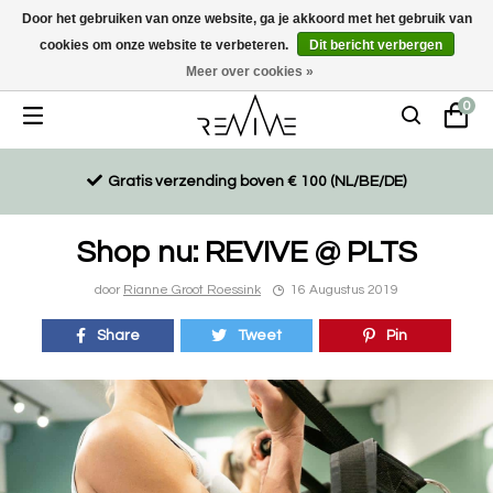
Door het gebruiken van onze website, ga je akkoord met het gebruik van
cookies om onze website te verbeteren.
Dit bericht verbergen
Duurzaam, eco-vriendelijk en ethisch gemaakte producten
Meer over cookies »
0
Gratis verzending boven € 100 (NL/BE/DE)
Shop nu: REVIVE @ PLTS
door
Rianne Groot Roessink
16 Augustus 2019
Share
Tweet
Pin