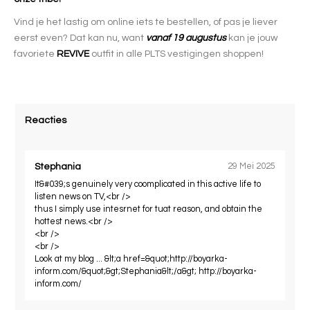
Vind je het lastig om online iets te bestellen, of pas je liever
eerst even? Dat kan nu, want
vanaf 19 augustus
kan je jouw
favoriete
REVIVE
outfit in alle PLTS vestigingen shoppen!
Reacties
Stephania
29 Mei 2025
It&#039;s genuinely very coomplicated in this active life to
listen news on TV,<br />
thus I simply use intesrnet for tuat reason, and obtain the
hottest news.<br />
<br />
<br />
Look at my blog ... &lt;a href=&quot;http://boyarka-
inform.com/&quot;&gt;Stephania&lt;/a&gt; http://boyarka-
inform.com/