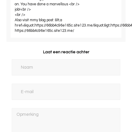
on. You have done a marvellous <br />
job!<br />
<br />
Also visit mmy blog post: &lt;a
href=&quot;https://66bb4c96e165c.site123.me/&quot;&gt;https://66bb
https://66bb4c96e165c.site123.me/
Laat een reactie achter