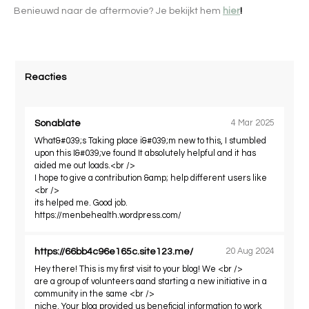
Benieuwd naar de aftermovie? Je bekijkt hem
hier
!
Reacties
Sonablate
4 Mar 2025
What&#039;s Taking place i&#039;m new to this, I stumbled
upon this I&#039;ve found It absolutely helpful and it has
aided me out loads.<br />
I hope to give a contribution &amp; help different users like
<br />
its helped me. Good job.
https://menbehealth.wordpress.com/
https://66bb4c96e165c.site123.me/
20 Aug 2024
Hey there! This is my first visit to your blog! We <br />
are a group of volunteers aand starting a new initiative in a
community in the same <br />
niche. Your blog provided us beneficial information to work