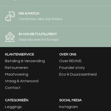
MIX & MATCH
Combineer elke stijl of kleur
IN-HOUSE FULFILLMENT
Geproduceerd in Europa
KLANTENSERVICE
OVER ONS
Betaling & Verzending
Over REVIVE
Retourneren
Founder story
Maatvoering
Eco & Duurzaamheid
Vraag & Antwoord
Contact
CATEGORIEËN
SOCIAL MEDIA
Leggings
Instagram