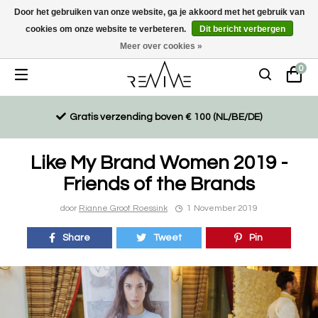
Door het gebruiken van onze website, ga je akkoord met het gebruik van
cookies om onze website te verbeteren.
Dit bericht verbergen
Duurzaam, eco-vriendelijk en ethisch gemaakte producten
Meer over cookies »
0
Gratis verzending boven € 100 (NL/BE/DE)
Like My Brand Women 2019 -
Friends of the Brands
door
Rianne Groot Roessink
1 November 2019
Share
Tweet
Pin