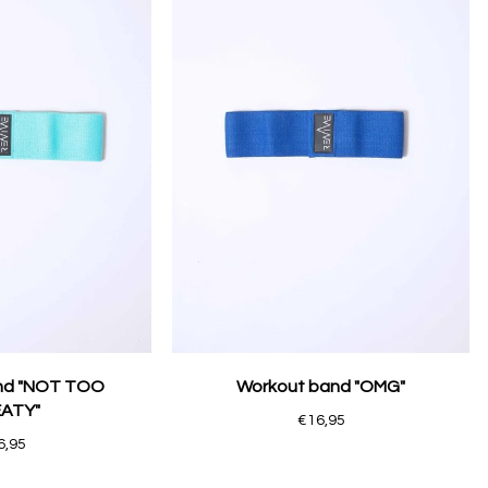
nd "NOT TOO
Workout band "OMG"
ATY"
€16,95
6,95