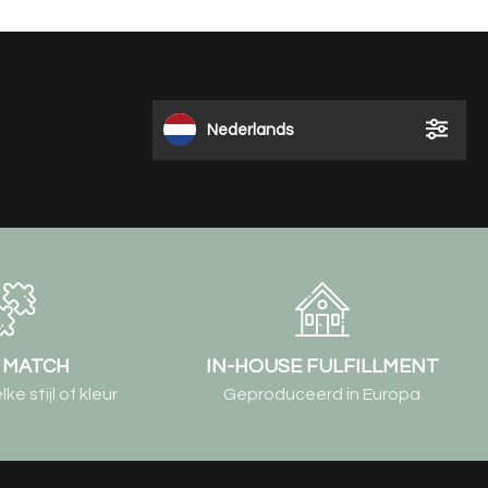
Nederlands
& MATCH
IN-HOUSE FULFILLMENT
e stijl of kleur
Geproduceerd in Europa