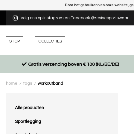
Door het gebruiken van onze website, ga
Volg ons op Instagram en Facebook @revivesportswear
SHOP
COLLECTIES
Gratis verzending boven € 100 (NL/BE/DE)
home
tags
workoutband
/
/
Alle producten
Sportlegging