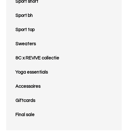
Sport short
Sport bh
Sport top
Sweaters
&C x REVIVE collectie
Yoga essentials
Accessoires
Giftcards
Final sale