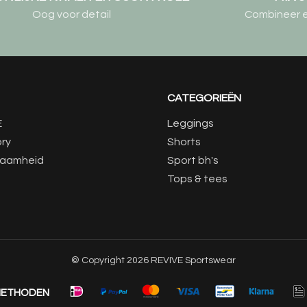
Oog voor detail
Combineer elk
CATEGORIEËN
E
Leggings
ory
Shorts
zaamheid
Sport bh's
Tops & tees
© Copyright 2026 REVIVE Sportswear
METHODEN