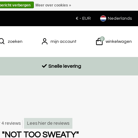
 bericht verbergen
Meer over cookies »
€ -
EUR
Nederlands
0
zoeken
mijn account
winkelwagen
Snelle levering
t 4 reviews
Lees hier de reviews
d "NOT TOO SWEATY"