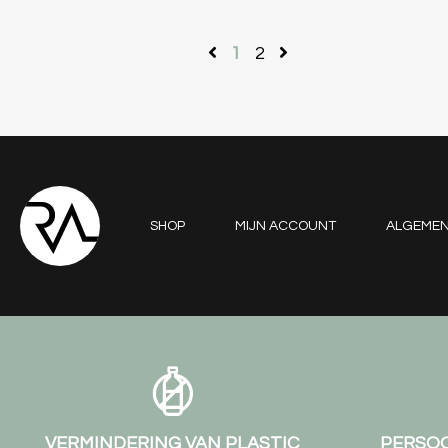
1
2
SHOP
MIJN ACCOUNT
ALGEME
VERMINDERING VAN PLASTIC
PERSOO