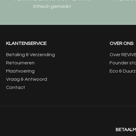
Ethisch gemaakt
KLANTENSERVICE
OVER ONS
Betaling & Verzending
Over REVIV
Retourneren
Founder st
Maatvoering
Eco & Duur
Vraag & Antwoord
Contact
BETAAL