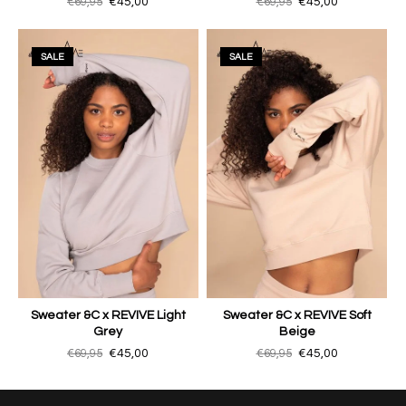
€69,95
€45,00
€69,95
€45,00
SALE
SALE
Sweater &C x REVIVE Light
Sweater &C x REVIVE Soft
Grey
Beige
€69,95
€45,00
€69,95
€45,00