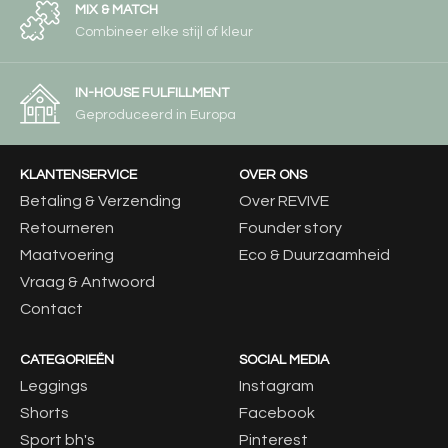
MIX & MATCH
Combineer elke stijl of kleur
IN-HOUSE FULFILLMENT
Geproduceerd in Europa
KLANTENSERVICE
OVER ONS
Betaling & Verzending
Over REVIVE
Retourneren
Founder story
Maatvoering
Eco & Duurzaamheid
Vraag & Antwoord
Contact
CATEGORIEËN
SOCIAL MEDIA
Leggings
Instagram
Shorts
Facebook
Sport bh's
Pinterest