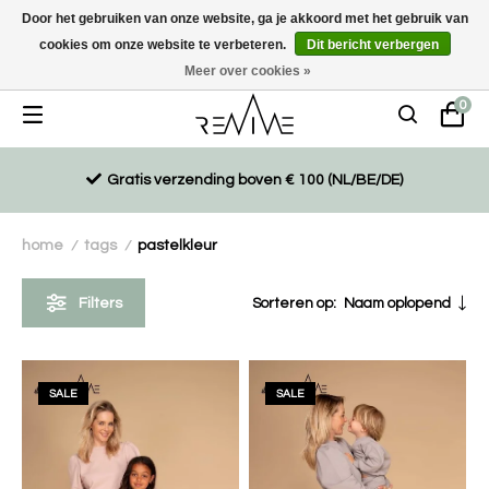
Door het gebruiken van onze website, ga je akkoord met het gebruik van
cookies om onze website te verbeteren.
Dit bericht verbergen
Duurzaam, eco-vriendelijk en ethisch gemaakte producten
Meer over cookies »
0
Gratis verzending boven € 100 (NL/BE/DE)
home
tags
pastelkleur
/
/
Filters
Sorteren op:
Naam oplopend
SALE
SALE