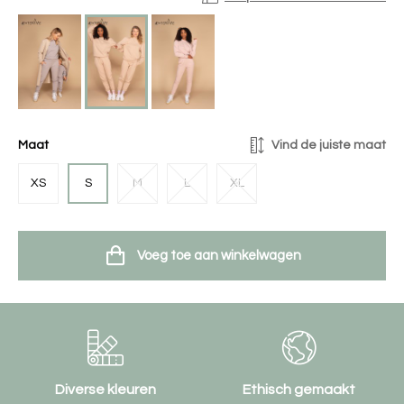
Maat
Vind de juiste maat
XS
S
M
L
XL
Voeg toe aan winkelwagen
Diverse kleuren
Ethisch gemaakt