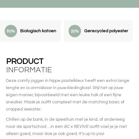
Biologisch katoen
Gerecycled polyester
80%
20%
PRODUCT
INFORMATIE
Deze comfy jogger in hippe pastelkleur heeft een extra lange
lengte en is onmisbaar in jouw kledingkast. Stijl het op jouw
eigen manier, bijvoorbeeld met een leuke hak of een fijne
sneaker. Maak je outfit compleet met de matching basic of
cropped sweater.
Chillen op de bank, in de speeltuin met je kind, of onderweg
naar de sportschool….in een
&C x REVIVE
outfit voel je je niet
alleen goed, maar doe je ook goed. It’s up to you!