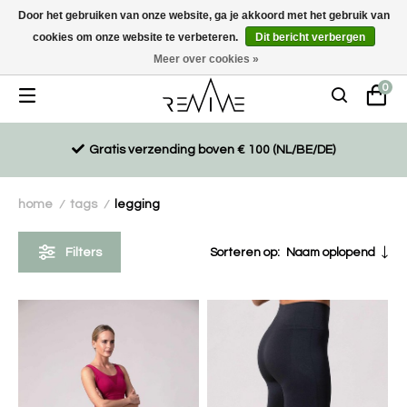
Door het gebruiken van onze website, ga je akkoord met het gebruik van
cookies om onze website te verbeteren.
Dit bericht verbergen
Duurzaam, eco-vriendelijk en ethisch gemaakte producten
Meer over cookies »
0
Gratis verzending boven € 100 (NL/BE/DE)
home
tags
legging
/
/
Filters
Sorteren op:
Naam oplopend