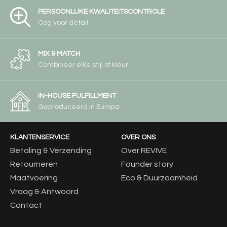
PERSOONLIJKE KWALITEITSCONTROLE
Oog voor detail
MIX & MATCH
Combineer elke stijl of kleur
IN-HOUSE FULFILLMENT
Geproduceerd in Europa
KLANTENSERVICE
OVER ONS
Betaling & Verzending
Over REVIVE
Retourneren
Founder story
Maatvoering
Eco & Duurzaamheid
Vraag & Antwoord
Contact