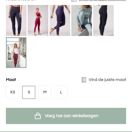
Maat
Vind de juiste maat
XS
S
M
L
Voeg toe aan winkelwagen