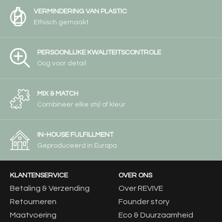
VERMINDERING VAN PLASTIC
Ethisch gemaakt
PERSOONLIJKE KWALITEITSCONTROLE
Oog voor detail
MIX & MATCH
Combineer elke stijl of kleur
IN-HOUSE FULFILLMENT
Geproduceerd in Europa
KLANTENSERVICE
OVER ONS
Betaling & Verzending
Over REVIVE
Retourneren
Founder story
Maatvoering
Eco & Duurzaamheid