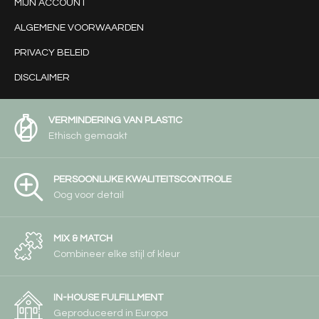
MIJN ACCOUNT
ALGEMENE VOORWAARDEN
PRIVACY BELEID
DISCLAIMER
VERMINDERING VAN PLASTIC
Ethisch gemaakt
PERSOONLIJKE KWALITEITSCONTROLE
Oog voor detail
MIX & MATCH
Combineer elke stijl of kleur
IN-HOUSE FULFILLMENT
Geproduceerd in Europa