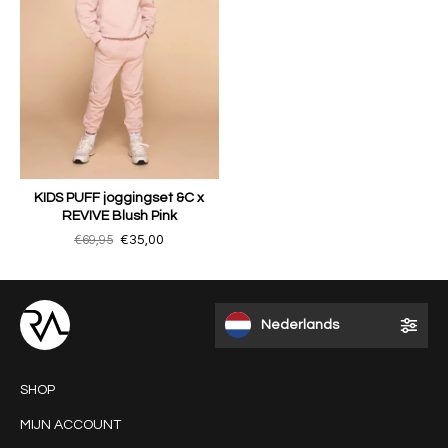
KIDS PUFF joggingset &C x
REVIVE Blush Pink
€69,95
€35,00
Nederlands
SHOP
MIJN ACCOUNT