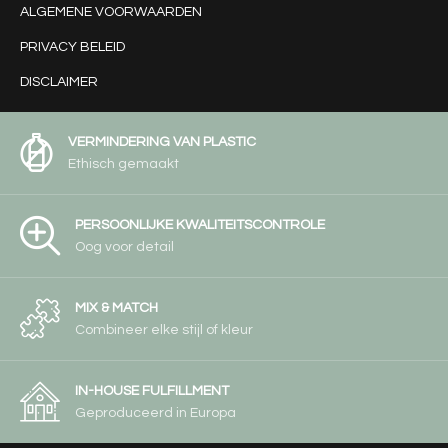
ALGEMENE VOORWAARDEN
PRIVACY BELEID
DISCLAIMER
VERMINDERING VAN PLASTIC
Ethisch gemaakt
PERSOONLIJKE KWALITEITSCONTROLE
Oog voor detail
MIX & MATCH
Combineer elke stijl of kleur
IN-HOUSE FULFILLMENT
Geproduceerd in Europa