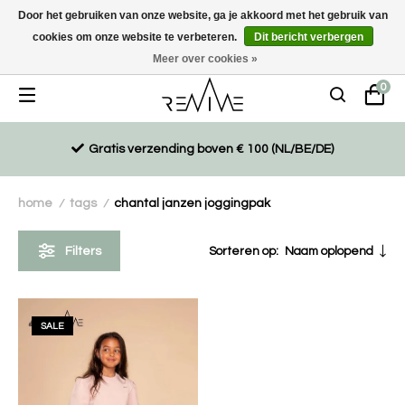
Door het gebruiken van onze website, ga je akkoord met het gebruik van
cookies om onze website te verbeteren.
Dit bericht verbergen
Duurzaam, eco-vriendelijk en ethisch gemaakte producten
Meer over cookies »
0
Gratis verzending boven € 100 (NL/BE/DE)
home
tags
chantal janzen joggingpak
/
/
Filters
Sorteren op:
Naam oplopend
SALE