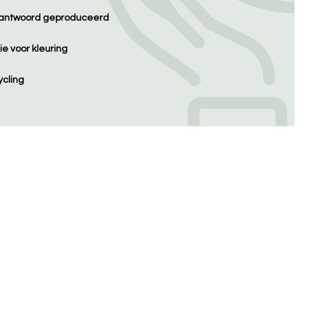
erantwoord geproduceerd
e voor kleuring
cling