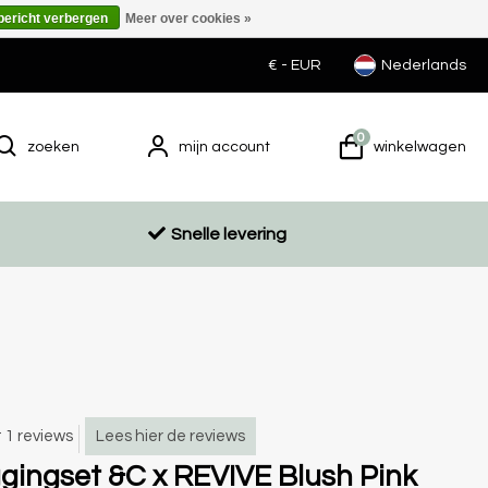
 bericht verbergen
Meer over cookies »
€ -
EUR
Nederlands
0
zoeken
mijn account
winkelwagen
Snelle levering
t 1 reviews
Lees hier de reviews
gingset &C x REVIVE Blush Pink