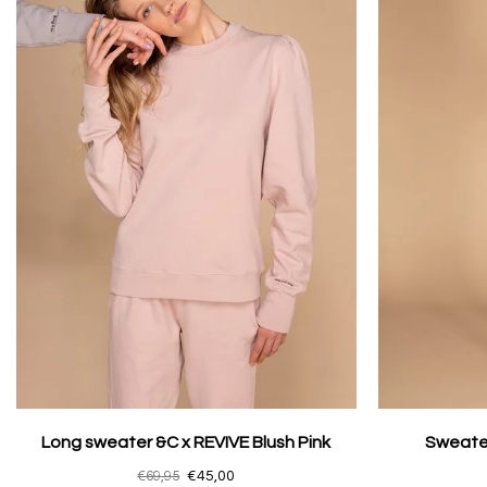
Long sweater &C x REVIVE Blush Pink
Sweater
€69,95
€45,00