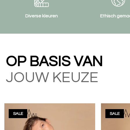
Diverse kleuren
Ethisch gema
OP BASIS VAN
JOUW KEUZE
SALE
SALE