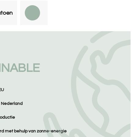
atoen
INABLE
EU
n Nederland
oductie
d met behulp van zonne-energie