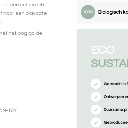
en die perfect matcht
Biologisch k
100%
of naar een playdate
t.
met het oog op de
ECO
SUSTA
Gemaakt in 
Ontworpen i
Duurzame pr
Y, 9-10Y
Geproduceer