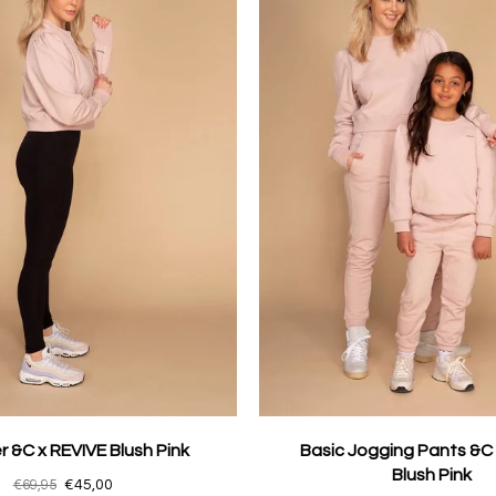
 &C x REVIVE Blush Pink
Basic Jogging Pants &C
Blush Pink
€69,95
€45,00