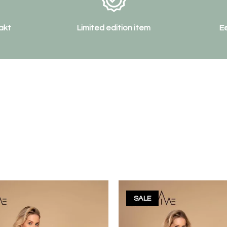
akt
Limited edition item
E
SALE