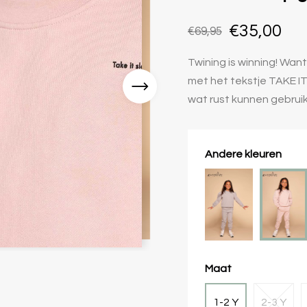
€35,00
€69,95
Twining is winning! Want
met het tekstje TAKE IT 
wat rust kunnen gebrui
Andere kleuren
Maat
1-2 Y
2-3 Y