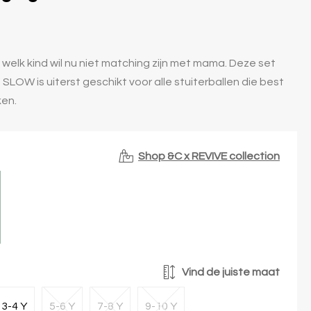
 welk kind wil nu niet matching zijn met mama. Deze set
SLOW is uiterst geschikt voor alle stuiterballen die best
ken.
Shop &C x REVIVE collection
Vind de juiste maat
3-4 Y
5-6 Y
7-8 Y
9-10 Y