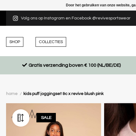
Door het gebruiken van onze website, ga
Volg ons op Instagram en Facebook @revivesportswear
SHOP
COLLECTIES
Gratis verzending boven € 100 (NL/BE/DE)
home
kids puff joggingset &c x revive blush pink
/
SALE