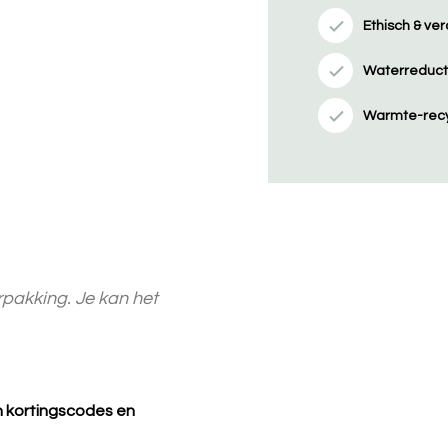
Ethisch & v
Waterreducti
Warmte-recy
pakking. Je kan het
an kortingscodes en