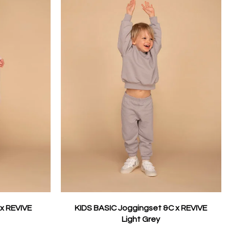
 x REVIVE
KIDS BASIC Joggingset &C x REVIVE
Light Grey