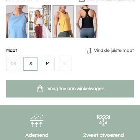
Maat
Vind de juiste maat
XS
S
M
L
Voeg toe aan winkelwagen
Ademend
Zweet afvoerend