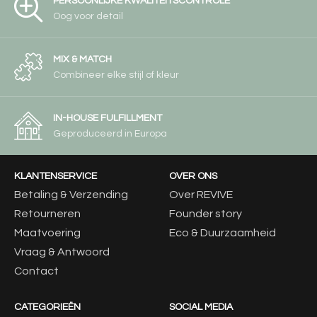
PERSOONLIJKE KWALITEITSCONTROLE
Oog voor detail
MIX & MATCH
Combineer elke stijl of kleur
IN-HOUSE FULFILLMENT
Geproduceerd in Europa
KLANTENSERVICE
OVER ONS
Betaling & Verzending
Over REVIVE
Retourneren
Founder story
Maatvoering
Eco & Duurzaamheid
Vraag & Antwoord
Contact
CATEGORIEËN
SOCIAL MEDIA