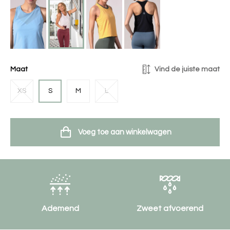
Maat
Vind de juiste maat
XS
S
M
L
Voeg toe aan winkelwagen
Ademend
Zweet afvoerend