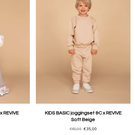
 x REVIVE
KIDS BASIC joggingset &C x REVIVE
Soft Beige
€69,95
€35,00