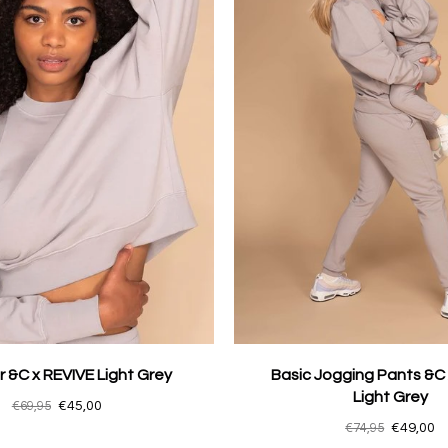
 &C x REVIVE Light Grey
Basic Jogging Pants &C
Light Grey
€69,95
€45,00
€74,95
€49,00