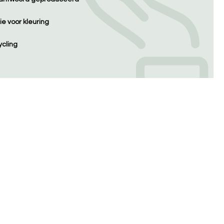
e voor kleuring
cling