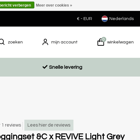
 bericht verbergen
Meer over cookies »
€ -
EUR
Nederlands
0
zoeken
mijn account
winkelwagen
Snelle levering
t 1 reviews
Lees hier de reviews
ggingset &C x REVIVE Light Grey