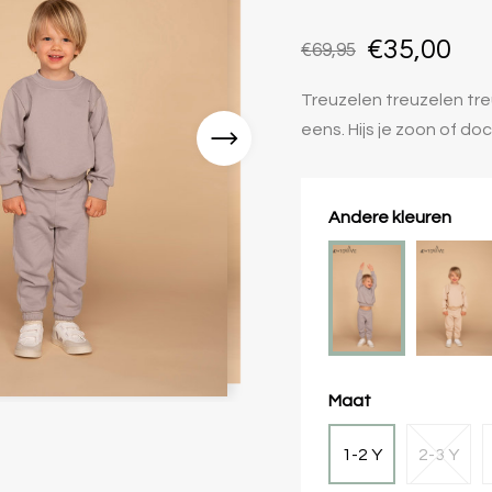
€35,00
€69,95
Treuzelen treuzelen tre
eens. Hijs je zoon of do
Andere kleuren
Maat
1-2 Y
2-3 Y