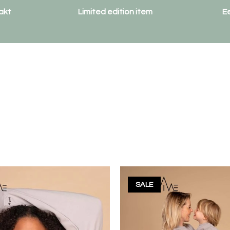
akt
Limited edition item
E
SALE