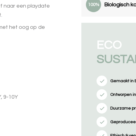
Biologisch k
100%
of naar een playdate
t.
met het oog op de
ECO
SUSTA
Gemaakt in 
Ontworpen i
Y, 9-10Y
Duurzame pr
Geproduceer
Ethisch & v