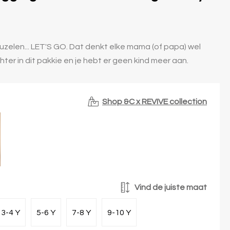
uzelen... LET'S GO. Dat denkt elke mama (of papa) wel
chter in dit pakkie en je hebt er geen kind meer aan.
Shop &C x REVIVE collection
Vind de juiste maat
3-4 Y
5-6 Y
7-8 Y
9-10 Y