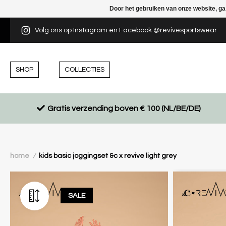
Door het gebruiken van onze website, ga
Volg ons op Instagram en Facebook @revivesportswear
SHOP
COLLECTIES
Gratis verzending boven € 100 (NL/BE/DE)
home
kids basic joggingset &c x revive light grey
/
SALE