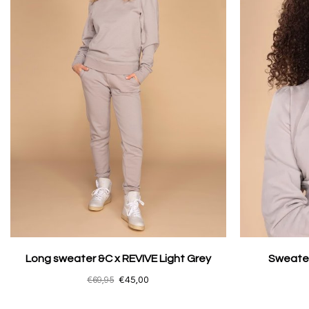
Long sweater &C x REVIVE Light Grey
Sweater
€69,95
€45,00