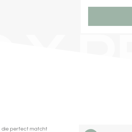
 X R
en die perfect matcht