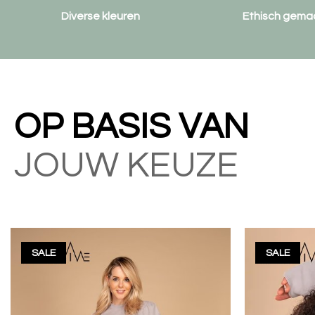
Diverse kleuren
Ethisch gema
OP BASIS VAN
JOUW KEUZE
SALE
SALE