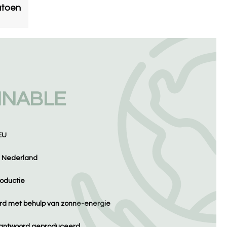
atoen
INABLE
EU
n Nederland
oductie
d met behulp van zonne-energie
erantwoord geproduceerd