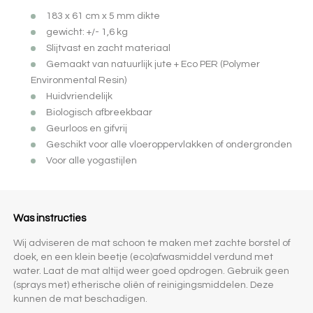
183 x 61 cm x 5 mm dikte
gewicht: +/- 1,6 kg
Slijtvast en zacht materiaal
Gemaakt van natuurlijk jute + Eco PER (Polymer
Environmental Resin)
Huidvriendelijk
Biologisch afbreekbaar
Geurloos en gifvrij
Geschikt voor alle vloeroppervlakken of ondergronden
Voor alle yogastijlen
Was instructies
Wij adviseren de mat schoon te maken met zachte borstel of
doek, en een klein beetje (eco)afwasmiddel verdund met
water. Laat de mat altijd weer goed opdrogen. Gebruik geen
(sprays met) etherische oliën of reinigingsmiddelen. Deze
kunnen de mat beschadigen.