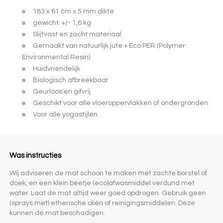
183 x 61 cm x 5 mm dikte
gewicht: +/- 1,6 kg
Slijtvast en zacht materiaal
Gemaakt van natuurlijk jute + Eco PER (Polymer
Environmental Resin)
Huidvriendelijk
Biologisch afbreekbaar
Geurloos en gifvrij
Geschikt voor alle vloeroppervlakken of ondergronden
Voor alle yogastijlen
Was instructies
Wij adviseren de mat schoon te maken met zachte borstel of
doek, en een klein beetje (eco)afwasmiddel verdund met
water. Laat de mat altijd weer goed opdrogen. Gebruik geen
(sprays met) etherische oliën of reinigingsmiddelen. Deze
kunnen de mat beschadigen.