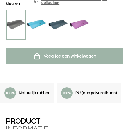
collection
kleuren
Voeg toe aan winkelwagen
Natuurlijk rubber
PU (eco polyurethaan)
100%
100%
PRODUCT
INFORMATIE