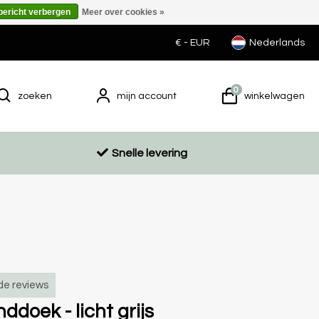
 bericht verbergen
Meer over cookies »
€ -
EUR
Nederlands
0
zoeken
mijn account
winkelwagen
Snelle levering
de reviews
doek - licht grijs