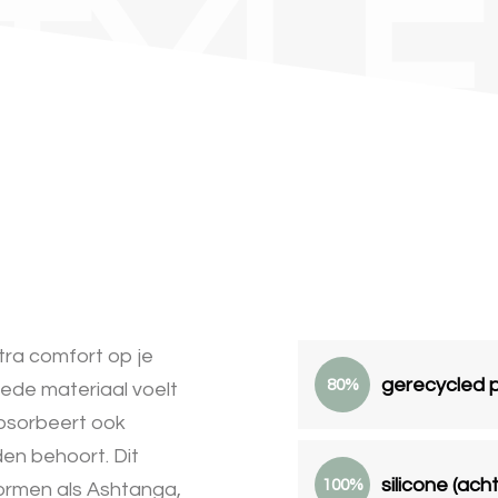
TYLE
tra comfort op je
gerecycled p
80%
ede materiaal voelt
absorbeert ook
den behoort. Dit
silicone (acht
100%
ormen als Ashtanga,