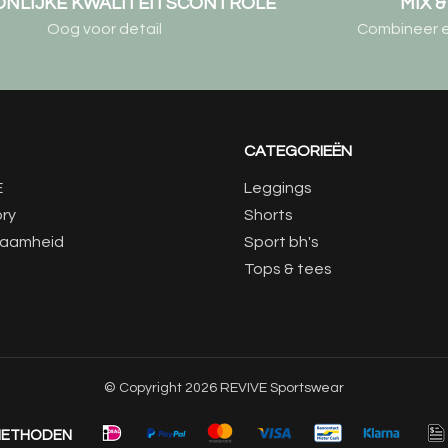
NLIJKE KWALITEITSCONTROLE
MIX 
Oog voor detail
Combineer elk
CATEGORIEËN
E
Leggings
ory
Shorts
zaamheid
Sport bh's
Tops & tees
© Copyright 2026 REVIVE Sportswear
METHODEN