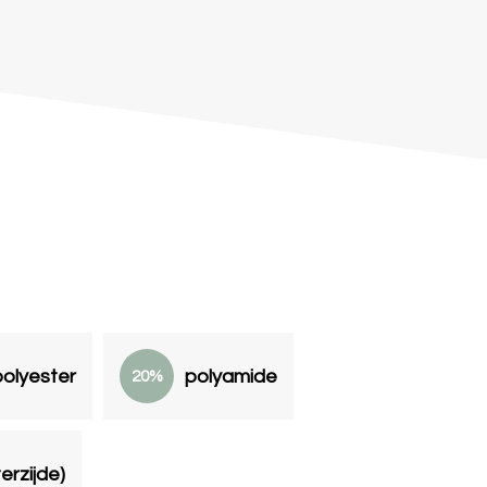
olyester
polyamide
20%
erzijde)