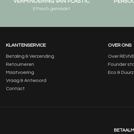
VERMINDERING VAN PLASTIC
PERSOO
Ethisch gemaakt
KLANTENSERVICE
OVER ONS
Betaling & Verzending
Over REVIV
Retourneren
Founder st
Maatvoering
Eco & Duur
Vraag & Antwoord
Contact
BETAAL