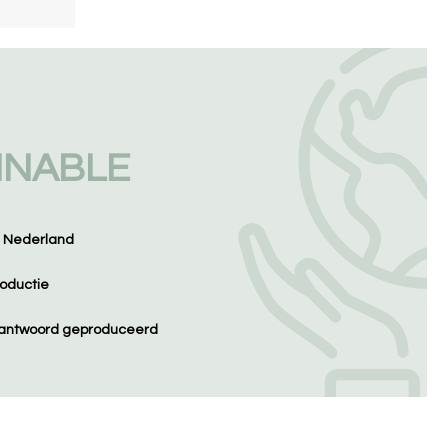
INABLE
n Nederland
oductie
erantwoord geproduceerd