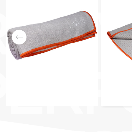
REVI
PERF