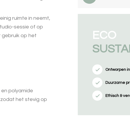
inig ruimte in neemt,
tudio-sessie of op
ECO
 gebruik op het
SUSTA
Ontworpen i
Duurzame pr
r en polyamide
Ethisch & v
 zodat het stevig op