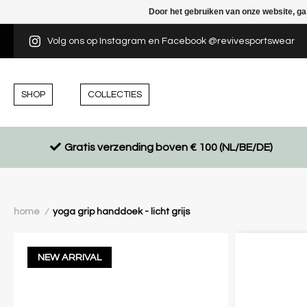
Door het gebruiken van onze website, ga
Volg ons op Instagram en Facebook @revivesportswear
SHOP
COLLECTIES
Gratis verzending boven € 100 (NL/BE/DE)
home
yoga grip handdoek - licht grijs
/
NEW ARRIVAL