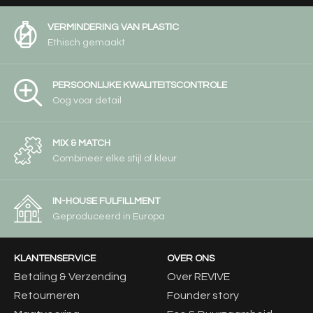
VERMINDERING VAN PLASTIC
Ethisch gemaakt
PERSOONLIJKE KWALITEITSCONTROLE
Oog voor detail
MIX & MATCH
Combineer elke stijl of kleur
IN-HOUSE FULFILLMENT
Geproduceerd in Europa
KLANTENSERVICE
OVER ONS
Betaling & Verzending
Over REVIVE
Retourneren
Founder story