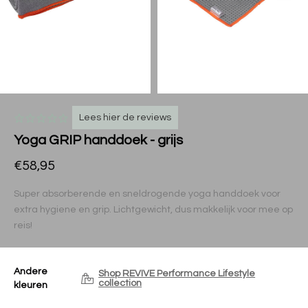
Lees hier de reviews
Yoga GRIP handdoek - grijs
€58,95
Super absorberende en sneldrogende yoga handdoek voor
extra hygiene en grip. Lichtgewicht, dus makkelijk voor mee op
reis!
Andere
Shop REVIVE Performance Lifestyle
collection
kleuren