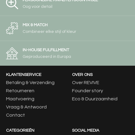
PERSOONLIJKE KWALITEITSCONTROLE
Oog voor detail
MIX & MATCH
Combineer elke stijl of kleur
IN-HOUSE FULFILLMENT
Geproduceerd in Europa
KLANTENSERVICE
OVER ONS
Betaling & Verzending
Over REVIVE
Retourneren
Founder story
Maatvoering
Eco & Duurzaamheid
Vraag & Antwoord
Contact
CATEGORIEËN
SOCIAL MEDIA