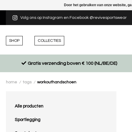
Door het gebruiken van onze website, ga
Volg ons op Instagram en Facebook @revivesportswear
SHOP
COLLECTIES
Gratis verzending boven € 100 (NL/BE/DE)
home
tags
workouthandschoen
/
/
Alle producten
Sportlegging