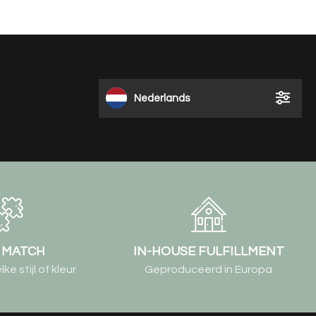
Nederlands
& MATCH
IN-HOUSE FULFILLMENT
e stijl of kleur
Geproduceerd in Europa