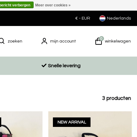
 bericht verbergen
Meer over cookies »
€ -
EUR
Nederlands
0
zoeken
mijn account
winkelwagen
Snelle levering
3
producten
NEW ARRIVAL