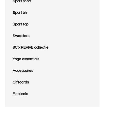
Sport short
Sport bh
Sport top
Sweaters
&C x REVIVE collectie
Yoga essentials
Accessoires
Giftcards
Final sale