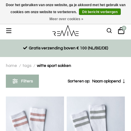
Door het gebruiken van onze website, ga je akkoord met het gebruik van
cookies om onze website te verbeteren.
Dit bericht verbergen
Duurzaam, eco-vriendelijk en ethisch gemaakte producten
Meer over cookies »
0
Gratis verzending boven € 100 (NL/BE/DE)
home
tags
witte sport sokken
/
/
Filters
Sorteren op:
Naam oplopend