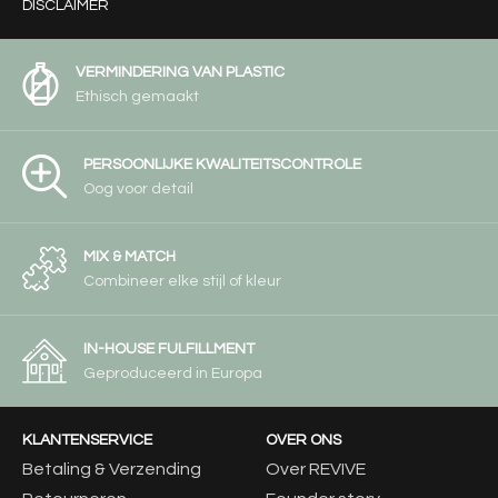
DISCLAIMER
VERMINDERING VAN PLASTIC
Ethisch gemaakt
PERSOONLIJKE KWALITEITSCONTROLE
Oog voor detail
MIX & MATCH
Combineer elke stijl of kleur
IN-HOUSE FULFILLMENT
Geproduceerd in Europa
KLANTENSERVICE
OVER ONS
Betaling & Verzending
Over REVIVE