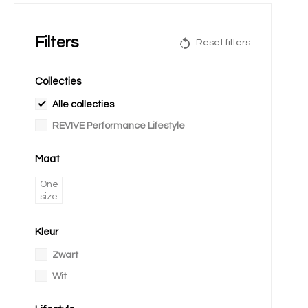
Filters
Reset filters
Collecties
Alle collecties
REVIVE Performance Lifestyle
Maat
One
size
Kleur
Zwart
Wit