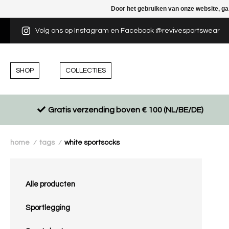
Door het gebruiken van onze website, ga
Volg ons op Instagram en Facebook @revivesportswear
SHOP
COLLECTIES
Gratis verzending boven € 100 (NL/BE/DE)
home
tags
white sportsocks
/
/
Alle producten
Sportlegging