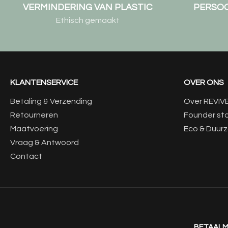
VERMINDERING VAN PLASTIC
PERSOO
Ethisch gemaakt
KLANTENSERVICE
OVER ONS
Betaling & Verzending
Over REVIV
Retourneren
Founder st
Maatvoering
Eco & Duur
Vraag & Antwoord
Contact
BETAAL