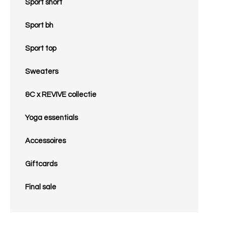
Sport short
Sport bh
Sport top
Sweaters
&C x REVIVE collectie
Yoga essentials
Accessoires
Giftcards
Final sale