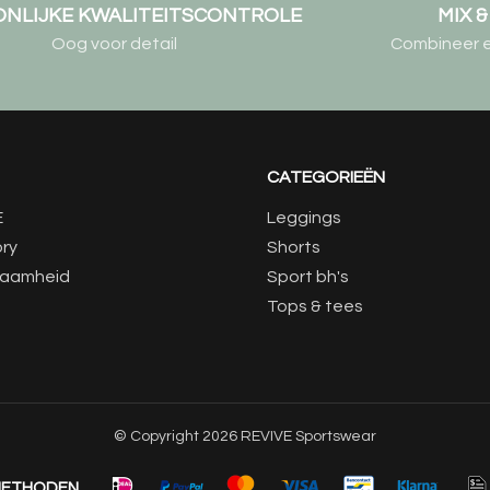
NLIJKE KWALITEITSCONTROLE
MIX 
Oog voor detail
Combineer elk
CATEGORIEËN
E
Leggings
ory
Shorts
zaamheid
Sport bh's
Tops & tees
© Copyright 2026 REVIVE Sportswear
METHODEN