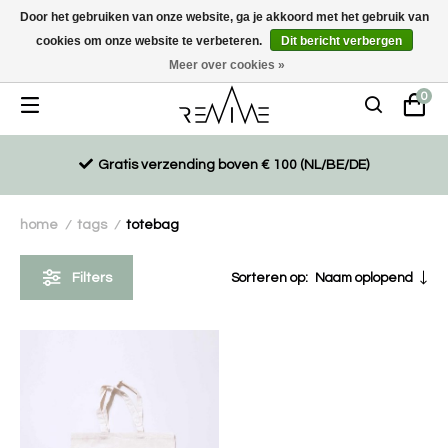
Door het gebruiken van onze website, ga je akkoord met het gebruik van
cookies om onze website te verbeteren.
Dit bericht verbergen
Duurzaam, eco-vriendelijk en ethisch gemaakte producten
Meer over cookies »
0
Gratis verzending boven € 100 (NL/BE/DE)
home
tags
totebag
/
/
Filters
Sorteren op:
Naam oplopend