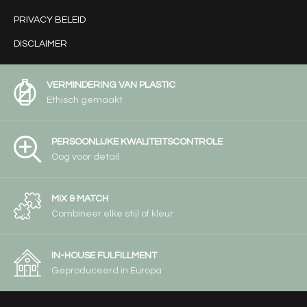
PRIVACY BELEID
DISCLAIMER
VERMINDERING VAN PLASTIC
Ethisch gemaakt
PERSOONLIJKE KWALITEITSCONTROLE
Oog voor detail
MIX & MATCH
Combineer elke stijl of kleur
IN-HOUSE FULFILLMENT
Geproduceerd in Europa