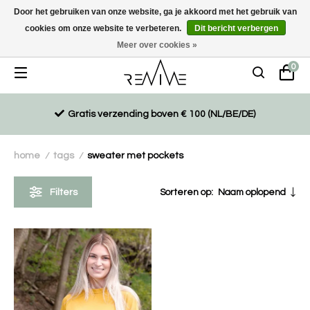
Door het gebruiken van onze website, ga je akkoord met het gebruik van
cookies om onze website te verbeteren.
Dit bericht verbergen
Duurzaam, eco-vriendelijk en ethisch gemaakte producten
Meer over cookies »
0
Gratis verzending boven € 100 (NL/BE/DE)
home
tags
sweater met pockets
/
/
Filters
Sorteren op:
Naam oplopend