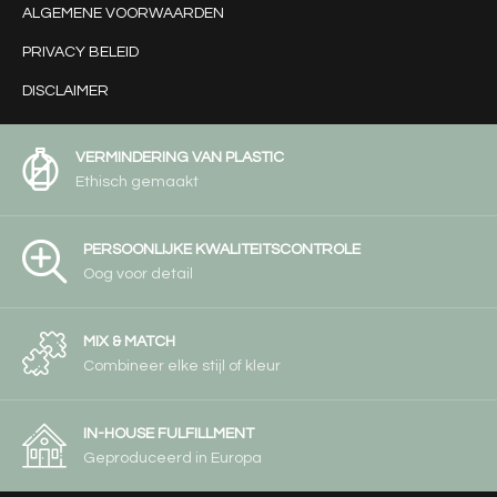
ALGEMENE VOORWAARDEN
PRIVACY BELEID
DISCLAIMER
VERMINDERING VAN PLASTIC
Ethisch gemaakt
PERSOONLIJKE KWALITEITSCONTROLE
Oog voor detail
MIX & MATCH
Combineer elke stijl of kleur
IN-HOUSE FULFILLMENT
Geproduceerd in Europa