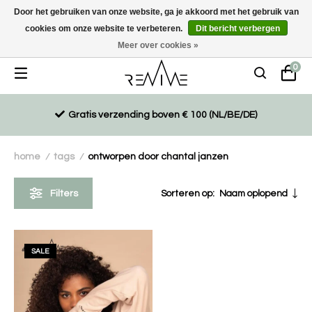
Door het gebruiken van onze website, ga je akkoord met het gebruik van
cookies om onze website te verbeteren.
Dit bericht verbergen
Duurzaam, eco-vriendelijk en ethisch gemaakte producten
Meer over cookies »
0
Gratis verzending boven € 100 (NL/BE/DE)
home
tags
ontworpen door chantal janzen
/
/
Filters
Sorteren op:
Naam oplopend
SALE