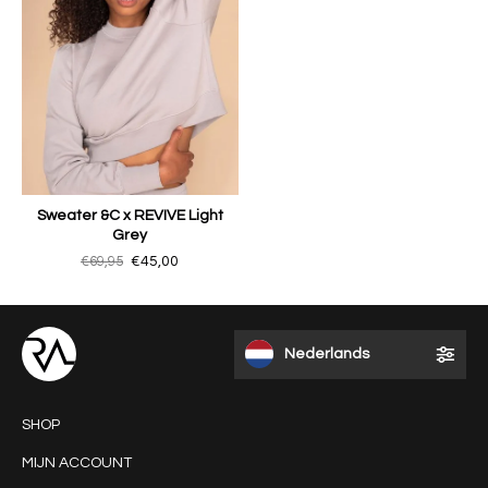
Sweater &C x REVIVE Light
Grey
€69,95
€45,00
Nederlands
SHOP
MIJN ACCOUNT