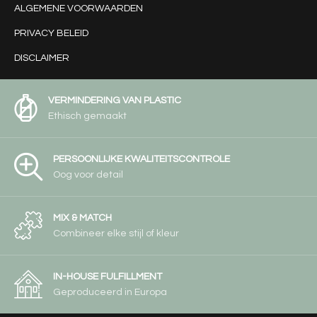
ALGEMENE VOORWAARDEN
PRIVACY BELEID
DISCLAIMER
VERMINDERING VAN PLASTIC
Ethisch gemaakt
PERSOONLIJKE KWALITEITSCONTROLE
Oog voor detail
MIX & MATCH
Combineer elke stijl of kleur
IN-HOUSE FULFILLMENT
Geproduceerd in Europa