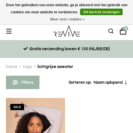
Door het gebruiken van onze website, ga je akkoord met het gebruik van
cookies om onze website te verbeteren.
Dit bericht verbergen
Duurzaam, eco-vriendelijk en ethisch gemaakte producten
Meer over cookies »
0
Gratis verzending boven € 100 (NL/BE/DE)
home
tags
lichtgrijze sweater
/
/
Filters
Sorteren op:
Naam oplopend
SALE