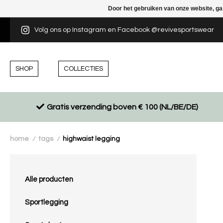
Door het gebruiken van onze website, ga
Volg ons op Instagram en Facebook @revivesportswear
SHOP
COLLECTIES
Gratis verzending boven € 100 (NL/BE/DE)
home
tags
highwaist legging
/
/
Alle producten
Sportlegging