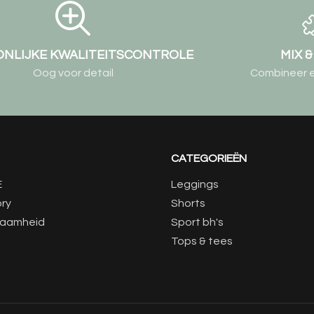
NLIJKE KWALITEITSCONTROLE
MIX 
Oog voor detail
Combineer elk
CATEGORIEËN
E
Leggings
ory
Shorts
zaamheid
Sport bh's
Tops & tees