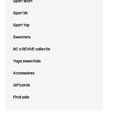
Sport short
Sport bh
Sport top
Sweaters
&C x REVIVE collectie
Yoga essentials
Accessoires
Giftcards
Final sale