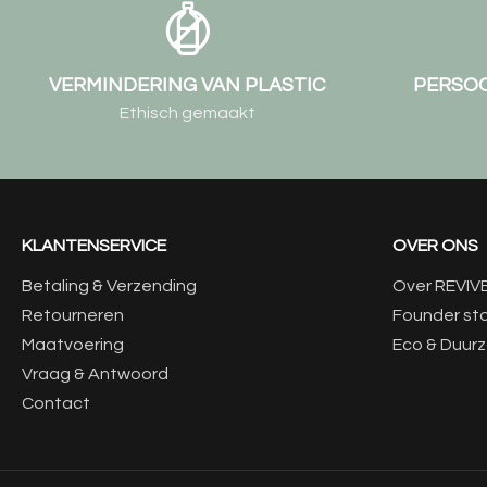
VERMINDERING VAN PLASTIC
PERSOO
Ethisch gemaakt
KLANTENSERVICE
OVER ONS
Betaling & Verzending
Over REVIV
Retourneren
Founder st
Maatvoering
Eco & Duur
Vraag & Antwoord
Contact