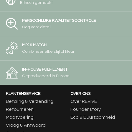
Ethisch gemaakt
PERSOONLIJKE KWALITEITSCONTROLE
Oog voor detail
MIX & MATCH
Combineer elke stijl of kleur
IN-HOUSE FULFILLMENT
Geproduceerd in Europa
KLANTENSERVICE
OVER ONS
Betaling & Verzending
Over REVIVE
Retourneren
Founder story
Maatvoering
Eco & Duurzaamheid
Vraag & Antwoord