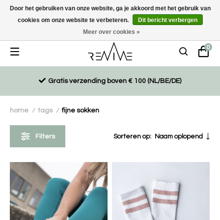
Door het gebruiken van onze website, ga je akkoord met het gebruik van
cookies om onze website te verbeteren.
Dit bericht verbergen
Duurzaam, eco-vriendelijk en ethisch gemaakte producten
Meer over cookies »
0
Gratis verzending boven € 100 (NL/BE/DE)
home
tags
fijne sokken
/
/
Filters
Sorteren op:
Naam oplopend