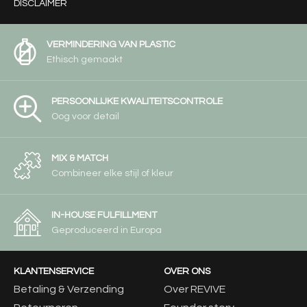
DISCLAIMER
VERMINDERING VAN PLASTIC
Ethisch gemaakt
PERSOONLIJKE KWALITEITSCONTROLE
Oog voor detail
MIX & MATCH
Combineer elke stijl of kleur
IN-HOUSE FULFILLMENT
Geproduceerd in Europa
KLANTENSERVICE
OVER ONS
Betaling & Verzending
Over REVIVE