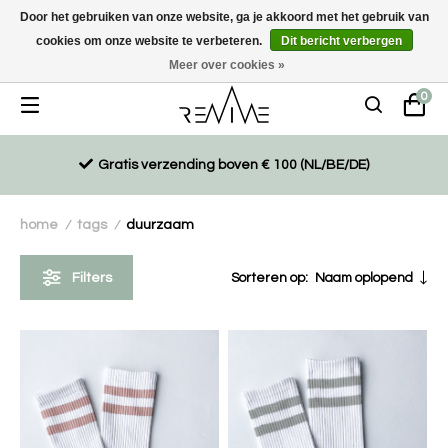
Door het gebruiken van onze website, ga je akkoord met het gebruik van
cookies om onze website te verbeteren.
Dit bericht verbergen
Duurzaam, eco-vriendelijk en ethisch gemaakte producten
Meer over cookies »
0
Gratis verzending boven € 100 (NL/BE/DE)
home
tags
duurzaam
/
/
Filters
Sorteren op:
Naam oplopend