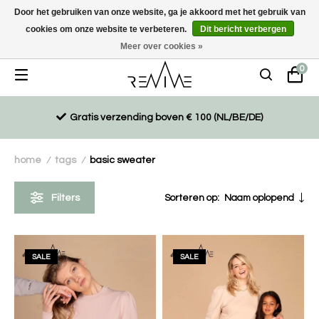
Door het gebruiken van onze website, ga je akkoord met het gebruik van
cookies om onze website te verbeteren.
Dit bericht verbergen
Duurzaam, eco-vriendelijk en ethisch gemaakte producten
Meer over cookies »
0
Gratis verzending boven € 100 (NL/BE/DE)
home
tags
basic sweater
/
/
Filters
Sorteren op:
Naam oplopend
SALE
SALE