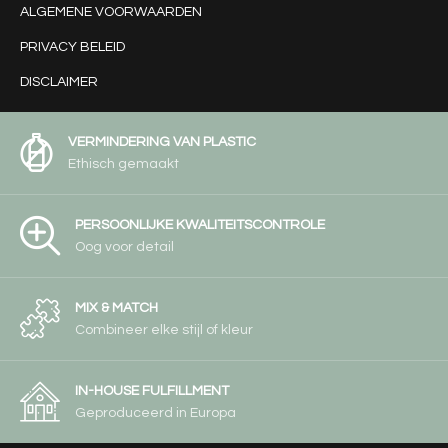
ALGEMENE VOORWAARDEN
PRIVACY BELEID
DISCLAIMER
VERMINDERING VAN PLASTIC
Ethisch gemaakt
PERSOONLIJKE KWALITEITSCONTROLE
Oog voor detail
MIX & MATCH
Combineer elke stijl of kleur
IN-HOUSE FULFILLMENT
Geproduceerd in Europa