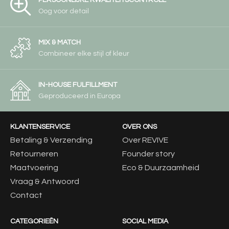
PERSOONLIJKE KWALITEITSCONTROLE
Oog voor detail
MIX & MATCH
Combineer elke stijl of kleur
IN-HOUSE FULFILLMENT
Geproduceerd in Europa
KLANTENSERVICE
OVER ONS
Betaling & Verzending
Over REVIVE
Retourneren
Founder story
Maatvoering
Eco & Duurzaamheid
Vraag & Antwoord
Contact
CATEGORIEËN
SOCIAL MEDIA