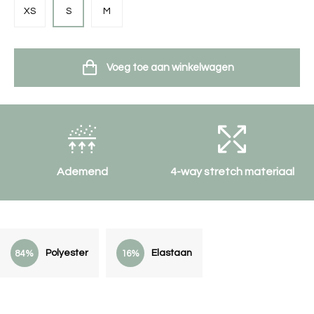
XS
S
M
Voeg toe aan winkelwagen
Ademend
4-way stretch materiaal
Polyester
Elastaan
84%
16%